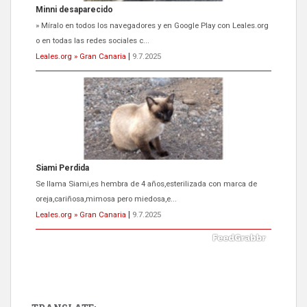
Siami Perdida
Se llama Siami,es hembra de 4 años,esterilizada con marca de
oreja,cariñosa,mimosa pero miedosa,e...
Leales.org » Gran Canaria
|
9.7.2025
ADOPCIÓN URGENTE GATA TEROR GRAN CANARIA
El ayuntamiento se va a llevar a Los Gatos callejeros de la zona los
próximos días, ella incluida...
Leales.org » Gran Canaria
|
9.7.2025