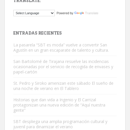
TRANSLATE:
Gato manso encontrado
Powered by
Translate
Este gato macho ha aparecido en la calle hace menos de un mes,
es muy manso y extremadamente cari...
Leales.org » Gran Canaria
|
9.7.2025
ENTRADAS RECIENTES
La pasarela “SBT es moda” vuelve a convertir San
Agustín en un gran escaparate de talento y cultura.
San Bartolomé de Tirajana resuelve las incidencias
ocasionadas por el servicio de recogida de envases y
papel-cartón
Adopción urgente
Busco adopción responsable para mi perra. Pastor alemán,
St. Pedro y Siroko amenizan este sábado El sueño de
una noche de verano en El Tablero
hembra, 4 años. Por motivos personales ...
Leales.org » Gran Canaria
|
6.7.2025
Historias que dan vida a Ingenio y El Carrizal
protagonizan una nueva edición de “Aquí nuestra
gente”
SBT despliega una amplia programación cultural y
juvenil para dinamizar el verano