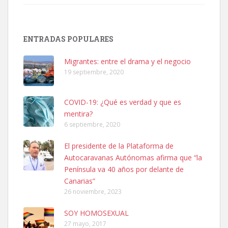
SHIBA PERDIDO AVDA JOSE MESA Y LOPEZ
PERRO MACHO RAZA SHIBA CON MICROCHIP PERDIDO HOY
ENTRADAS POPULARES
06/07/2025 ZONA MESA Y LOPEZ. ES MUY ASUSTADIZO
Leales.org » Gran Canaria
|
6.7.2025
Migrantes: entre el drama y el negocio
19 septiembre, 2020
COVID-19: ¿Qué es verdad y que es
mentira?
6 septiembre, 2020
Ninfa perdida
El presidente de la Plataforma de
El día 5 se los perdió una ninfa papillera, asustada tiene miedo a la
Autocaravanas Autónomas afirma que “la
calle, se perdió por la zon...
Península va 40 años por delante de
Leales.org » Gran Canaria
|
6.7.2025
Canarias”
26 noviembre, 2023
SOY HOMOSEXUAL
27 mayo, 2017