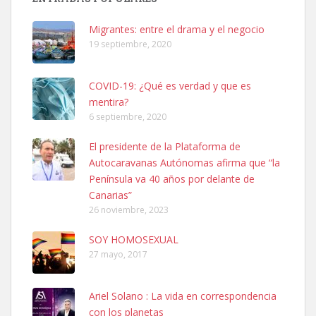
Busco adopción responsable para mi perra. Pastor alemán,
Migrantes: entre el drama y el negocio
hembra, 4 años. Por motivos personales ...
19 septiembre, 2020
Leales.org » Gran Canaria
|
6.7.2025
COVID-19: ¿Qué es verdad y que es
mentira?
6 septiembre, 2020
El presidente de la Plataforma de
Autocaravanas Autónomas afirma que “la
SHIBA PERDIDO AVDA JOSE MESA Y LOPEZ
Península va 40 años por delante de
PERRO MACHO RAZA SHIBA CON MICROCHIP PERDIDO HOY
Canarias”
06/07/2025 ZONA MESA Y LOPEZ. ES MUY ASUSTADIZO
26 noviembre, 2023
Leales.org » Gran Canaria
|
6.7.2025
SOY HOMOSEXUAL
27 mayo, 2017
Ariel Solano : La vida en correspondencia
con los planetas