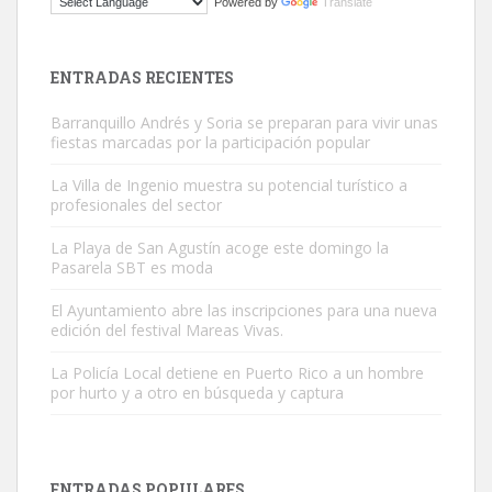
Powered by
Translate
El ayuntamiento se va a llevar a Los Gatos callejeros de la zona los
próximos días, ella incluida...
Leales.org » Gran Canaria
|
9.7.2025
ENTRADAS RECIENTES
Barranquillo Andrés y Soria se preparan para vivir unas
fiestas marcadas por la participación popular
La Villa de Ingenio muestra su potencial turístico a
profesionales del sector
Gato manso encontrado
La Playa de San Agustín acoge este domingo la
Este gato macho ha aparecido en la calle hace menos de un mes,
Pasarela SBT es moda
es muy manso y extremadamente cari...
El Ayuntamiento abre las inscripciones para una nueva
Leales.org » Gran Canaria
|
9.7.2025
edición del festival Mareas Vivas.
La Policía Local detiene en Puerto Rico a un hombre
por hurto y a otro en búsqueda y captura
ENTRADAS POPULARES
Adopción urgente