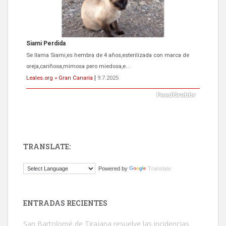
ADOPCIÓN URGENTE GATA TEROR GRAN CANARIA
El ayuntamiento se va a llevar a Los Gatos callejeros de la zona los
próximos días, ella incluida...
Leales.org » Gran Canaria
|
9.7.2025
TRANSLATE:
Gato manso encontrado
Powered by
Translate
Este gato macho ha aparecido en la calle hace menos de un mes,
es muy manso y extremadamente cari...
Leales.org » Gran Canaria
|
9.7.2025
ENTRADAS RECIENTES
San Bartolomé de Tirajana resuelve las incidencias