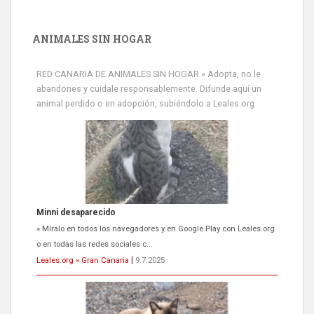
ANIMALES SIN HOGAR
RED CANARIA DE ANIMALES SIN HOGAR » Adopta, no le
abandones y cuídale responsablemente. Difunde aquí un
animal perdido o en adopción, subiéndolo a Leales.org
Siami Perdida
Se llama Siami,es hembra de 4 años,esterilizada con marca de
oreja,cariñosa,mimosa pero miedosa,e...
Leales.org » Gran Canaria
|
9.7.2025