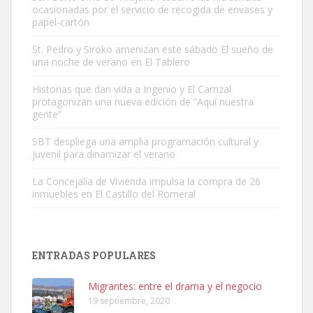
ocasionadas por el servicio de recogida de envases y
papel-cartón
St. Pedro y Siroko amenizan este sábado El sueño de
una noche de verano en El Tablero
Adopción urgente
Busco adopción responsable para mi perra. Pastor alemán,
Historias que dan vida a Ingenio y El Carrizal
protagonizan una nueva edición de “Aquí nuestra
hembra, 4 años. Por motivos personales ...
gente”
Leales.org » Gran Canaria
|
6.7.2025
SBT despliega una amplia programación cultural y
juvenil para dinamizar el verano
La Concejalía de Vivienda impulsa la compra de 26
inmuebles en El Castillo del Romeral
SHIBA PERDIDO AVDA JOSE MESA Y LOPEZ
PERRO MACHO RAZA SHIBA CON MICROCHIP PERDIDO HOY
ENTRADAS POPULARES
06/07/2025 ZONA MESA Y LOPEZ. ES MUY ASUSTADIZO
Leales.org » Gran Canaria
|
6.7.2025
Migrantes: entre el drama y el negocio
19 septiembre, 2020