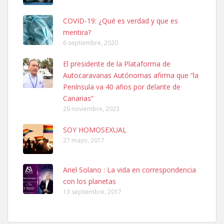
COVID-19: ¿Qué es verdad y que es
mentira?
6 septiembre, 2020
Ninfa perdida
El presidente de la Plataforma de
El día 5 se los perdió una ninfa papillera, asustada tiene miedo a la
Autocaravanas Autónomas afirma que “la
calle, se perdió por la zon...
Península va 40 años por delante de
Leales.org » Gran Canaria
|
6.7.2025
Canarias”
26 noviembre, 2023
SOY HOMOSEXUAL
27 mayo, 2017
Ariel Solano : La vida en correspondencia
Adopcion
con los planetas
Busco casa de acogida para mi perrita ya que por temas de trabajo
13 septiembre, 2017
no la puedo tener. Solo gente r...
Leales.org » Gran Canaria
|
4.7.2025