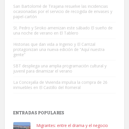
San Bartolomé de Tirajana resuelve las incidencias
ocasionadas por el servicio de recogida de envases y
papel-cartón
St. Pedro y Siroko amenizan este sábado El sueño de
una noche de verano en El Tablero
Gato manso encontrado
Este gato macho ha aparecido en la calle hace menos de un mes,
Historias que dan vida a Ingenio y El Carrizal
protagonizan una nueva edición de “Aquí nuestra
es muy manso y extremadamente cari...
gente”
Leales.org » Gran Canaria
|
9.7.2025
SBT despliega una amplia programación cultural y
juvenil para dinamizar el verano
La Concejalía de Vivienda impulsa la compra de 26
inmuebles en El Castillo del Romeral
Adopción urgente
Busco adopción responsable para mi perra. Pastor alemán,
ENTRADAS POPULARES
hembra, 4 años. Por motivos personales ...
Leales.org » Gran Canaria
|
6.7.2025
Migrantes: entre el drama y el negocio