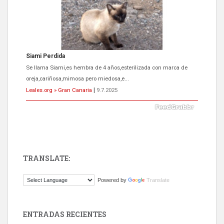
Siami Perdida
Se llama Siami,es hembra de 4 años,esterilizada con marca de
oreja,cariñosa,mimosa pero miedosa,e...
Leales.org » Gran Canaria
|
9.7.2025
TRANSLATE:
ADOPCIÓN URGENTE GATA TEROR GRAN CANARIA
Powered by
Translate
El ayuntamiento se va a llevar a Los Gatos callejeros de la zona los
próximos días, ella incluida...
Leales.org » Gran Canaria
|
9.7.2025
ENTRADAS RECIENTES