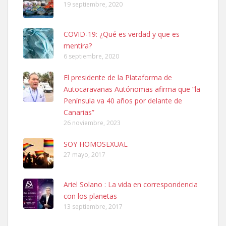
19 septiembre, 2020
COVID-19: ¿Qué es verdad y que es
mentira?
6 septiembre, 2020
SHIBA PERDIDO AVDA JOSE MESA Y LOPEZ
El presidente de la Plataforma de
PERRO MACHO RAZA SHIBA CON MICROCHIP PERDIDO HOY
Autocaravanas Autónomas afirma que “la
06/07/2025 ZONA MESA Y LOPEZ. ES MUY ASUSTADIZO
Península va 40 años por delante de
Leales.org » Gran Canaria
|
6.7.2025
Canarias”
26 noviembre, 2023
SOY HOMOSEXUAL
27 mayo, 2017
Ariel Solano : La vida en correspondencia
Ninfa perdida
con los planetas
El día 5 se los perdió una ninfa papillera, asustada tiene miedo a la
13 septiembre, 2017
calle, se perdió por la zon...
Leales.org » Gran Canaria
|
6.7.2025