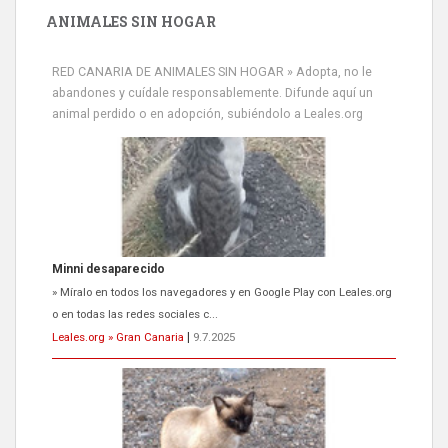
ANIMALES SIN HOGAR
RED CANARIA DE ANIMALES SIN HOGAR » Adopta, no le
abandones y cuídale responsablemente. Difunde aquí un
animal perdido o en adopción, subiéndolo a Leales.org
Siami Perdida
Se llama Siami,es hembra de 4 años,esterilizada con marca de
oreja,cariñosa,mimosa pero miedosa,e...
Leales.org » Gran Canaria
|
9.7.2025