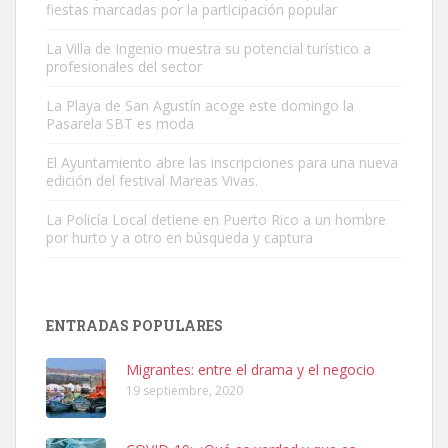
fiestas marcadas por la participación popular
La Villa de Ingenio muestra su potencial turístico a
profesionales del sector
Gato manso encontrado
La Playa de San Agustín acoge este domingo la
Este gato macho ha aparecido en la calle hace menos de un mes,
Pasarela SBT es moda
es muy manso y extremadamente cari...
El Ayuntamiento abre las inscripciones para una nueva
Leales.org » Gran Canaria
|
9.7.2025
edición del festival Mareas Vivas.
La Policía Local detiene en Puerto Rico a un hombre
por hurto y a otro en búsqueda y captura
ENTRADAS POPULARES
Adopción urgente
Busco adopción responsable para mi perra. Pastor alemán,
Migrantes: entre el drama y el negocio
hembra, 4 años. Por motivos personales ...
19 septiembre, 2020
Leales.org » Gran Canaria
|
6.7.2025