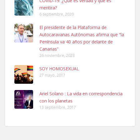
COVID-19: ¿Qué es verdad y que es
mentira?
6 septiembre, 2020
El presidente de la Plataforma de
Autocaravanas Autónomas afirma que “la
SHIBA PERDIDO AVDA JOSE MESA Y LOPEZ
Península va 40 años por delante de
PERRO MACHO RAZA SHIBA CON MICROCHIP PERDIDO HOY
Canarias”
06/07/2025 ZONA MESA Y LOPEZ. ES MUY ASUSTADIZO
26 noviembre, 2023
Leales.org » Gran Canaria
|
6.7.2025
SOY HOMOSEXUAL
27 mayo, 2017
Ariel Solano : La vida en correspondencia
con los planetas
Ninfa perdida
13 septiembre, 2017
El día 5 se los perdió una ninfa papillera, asustada tiene miedo a la
calle, se perdió por la zon...
Leales.org » Gran Canaria
|
6.7.2025