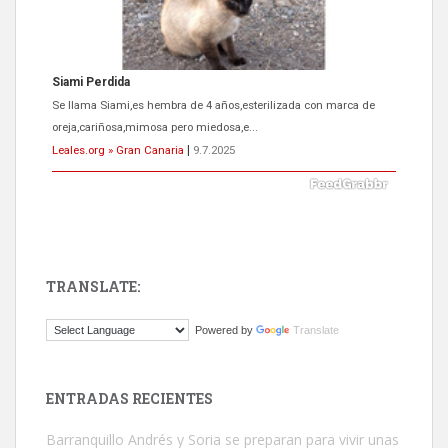
Siami Perdida
Se llama Siami,es hembra de 4 años,esterilizada con marca de
oreja,cariñosa,mimosa pero miedosa,e...
Leales.org » Gran Canaria
|
9.7.2025
TRANSLATE:
ADOPCIÓN URGENTE GATA TEROR GRAN CANARIA
Powered by
Translate
El ayuntamiento se va a llevar a Los Gatos callejeros de la zona los
próximos días, ella incluida...
Leales.org » Gran Canaria
|
9.7.2025
ENTRADAS RECIENTES
Barranquillo Andrés y Soria se preparan para vivir unas