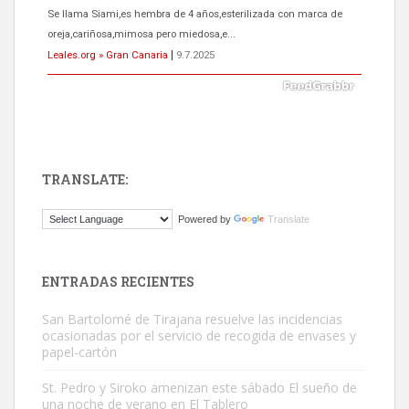
El ayuntamiento se va a llevar a Los Gatos callejeros de la zona los
próximos días, ella incluida...
Leales.org » Gran Canaria
|
9.7.2025
TRANSLATE:
Gato manso encontrado
Powered by
Translate
Este gato macho ha aparecido en la calle hace menos de un mes,
es muy manso y extremadamente cari...
Leales.org » Gran Canaria
|
9.7.2025
ENTRADAS RECIENTES
San Bartolomé de Tirajana resuelve las incidencias
ocasionadas por el servicio de recogida de envases y
papel-cartón
St. Pedro y Siroko amenizan este sábado El sueño de
una noche de verano en El Tablero