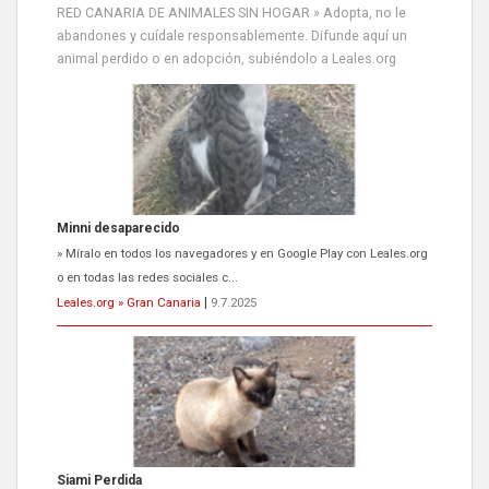
» Míralo en todos los navegadores y en Google Play con Leales.org
RED CANARIA DE ANIMALES SIN HOGAR » Adopta, no le
o en todas las redes sociales c...
abandones y cuídale responsablemente. Difunde aquí un
Leales.org » Gran Canaria
|
9.7.2025
animal perdido o en adopción, subiéndolo a Leales.org
Siami Perdida
Se llama Siami,es hembra de 4 años,esterilizada con marca de
oreja,cariñosa,mimosa pero miedosa,e...
Leales.org » Gran Canaria
|
9.7.2025
ADOPCIÓN URGENTE GATA TEROR GRAN CANARIA