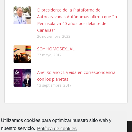
Ninfa perdida
El presidente de la Plataforma de
El día 5 se los perdió una ninfa papillera, asustada tiene miedo a la
Autocaravanas Autónomas afirma que “la
calle, se perdió por la zon...
Península va 40 años por delante de
Leales.org » Gran Canaria
|
6.7.2025
Canarias”
26 noviembre, 2023
SOY HOMOSEXUAL
27 mayo, 2017
Ariel Solano : La vida en correspondencia
Adopcion
con los planetas
Busco casa de acogida para mi perrita ya que por temas de trabajo
13 septiembre, 2017
no la puedo tener. Solo gente r...
Leales.org » Gran Canaria
|
4.7.2025
Utilizamos cookies para optimizar nuestro sitio web y
nuestro servicio.
Política de cookies