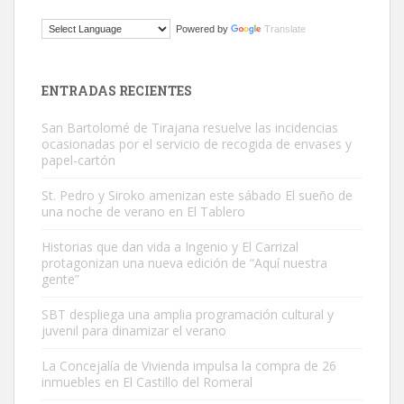
Gato manso encontrado
Powered by
Translate
Este gato macho ha aparecido en la calle hace menos de un mes,
es muy manso y extremadamente cari...
Leales.org » Gran Canaria
|
9.7.2025
ENTRADAS RECIENTES
San Bartolomé de Tirajana resuelve las incidencias
ocasionadas por el servicio de recogida de envases y
papel-cartón
St. Pedro y Siroko amenizan este sábado El sueño de
una noche de verano en El Tablero
Adopción urgente
Busco adopción responsable para mi perra. Pastor alemán,
Historias que dan vida a Ingenio y El Carrizal
protagonizan una nueva edición de “Aquí nuestra
hembra, 4 años. Por motivos personales ...
gente”
Leales.org » Gran Canaria
|
6.7.2025
SBT despliega una amplia programación cultural y
juvenil para dinamizar el verano
La Concejalía de Vivienda impulsa la compra de 26
inmuebles en El Castillo del Romeral