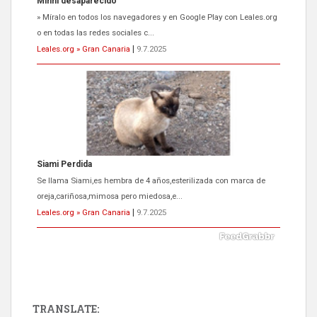
Siami Perdida
Se llama Siami,es hembra de 4 años,esterilizada con marca de
oreja,cariñosa,mimosa pero miedosa,e...
Leales.org » Gran Canaria
|
9.7.2025
ADOPCIÓN URGENTE GATA TEROR GRAN CANARIA
El ayuntamiento se va a llevar a Los Gatos callejeros de la zona los
próximos días, ella incluida...
Leales.org » Gran Canaria
|
9.7.2025
TRANSLATE: