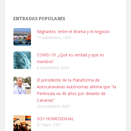
SHIBA PERDIDO AVDA JOSE MESA Y LOPEZ
PERRO MACHO RAZA SHIBA CON MICROCHIP PERDIDO HOY
ENTRADAS POPULARES
06/07/2025 ZONA MESA Y LOPEZ. ES MUY ASUSTADIZO
Leales.org » Gran Canaria
|
6.7.2025
Migrantes: entre el drama y el negocio
19 septiembre, 2020
COVID-19: ¿Qué es verdad y que es
mentira?
6 septiembre, 2020
Ninfa perdida
El presidente de la Plataforma de
El día 5 se los perdió una ninfa papillera, asustada tiene miedo a la
Autocaravanas Autónomas afirma que “la
calle, se perdió por la zon...
Península va 40 años por delante de
Leales.org » Gran Canaria
|
6.7.2025
Canarias”
26 noviembre, 2023
SOY HOMOSEXUAL
27 mayo, 2017