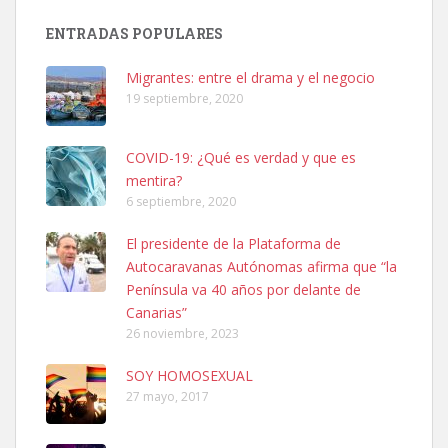
Busco adopción responsable para mi perra. Pastor alemán,
ENTRADAS POPULARES
hembra, 4 años. Por motivos personales ...
Leales.org » Gran Canaria
|
6.7.2025
Migrantes: entre el drama y el negocio
19 septiembre, 2020
COVID-19: ¿Qué es verdad y que es
mentira?
6 septiembre, 2020
SHIBA PERDIDO AVDA JOSE MESA Y LOPEZ
El presidente de la Plataforma de
PERRO MACHO RAZA SHIBA CON MICROCHIP PERDIDO HOY
Autocaravanas Autónomas afirma que “la
06/07/2025 ZONA MESA Y LOPEZ. ES MUY ASUSTADIZO
Península va 40 años por delante de
Leales.org » Gran Canaria
|
6.7.2025
Canarias”
26 noviembre, 2023
SOY HOMOSEXUAL
27 mayo, 2017