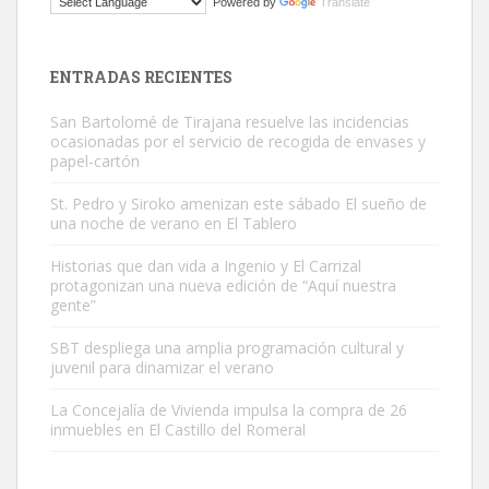
Powered by
Translate
El ayuntamiento se va a llevar a Los Gatos callejeros de la zona los
próximos días, ella incluida...
Leales.org » Gran Canaria
|
9.7.2025
ENTRADAS RECIENTES
San Bartolomé de Tirajana resuelve las incidencias
ocasionadas por el servicio de recogida de envases y
papel-cartón
St. Pedro y Siroko amenizan este sábado El sueño de
una noche de verano en El Tablero
Gato manso encontrado
Este gato macho ha aparecido en la calle hace menos de un mes,
Historias que dan vida a Ingenio y El Carrizal
protagonizan una nueva edición de “Aquí nuestra
es muy manso y extremadamente cari...
gente”
Leales.org » Gran Canaria
|
9.7.2025
SBT despliega una amplia programación cultural y
juvenil para dinamizar el verano
La Concejalía de Vivienda impulsa la compra de 26
inmuebles en El Castillo del Romeral
Adopción urgente