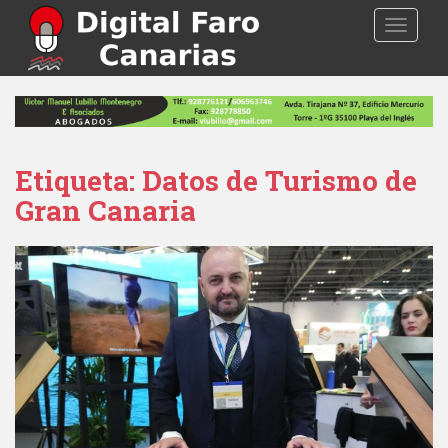
S
TOGGLE
k
i
p
t
o
m
a
Etiqueta: Datos de Turismo de
i
Gran Canaria
n
c
o
n
t
e
n
t