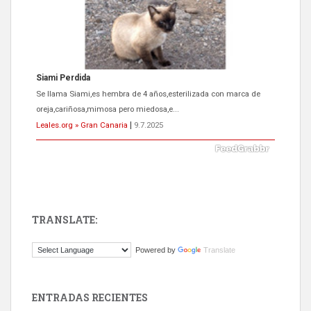
Siami Perdida
Se llama Siami,es hembra de 4 años,esterilizada con marca de
oreja,cariñosa,mimosa pero miedosa,e...
Leales.org » Gran Canaria
|
9.7.2025
TRANSLATE:
ADOPCIÓN URGENTE GATA TEROR GRAN CANARIA
Powered by
Translate
El ayuntamiento se va a llevar a Los Gatos callejeros de la zona los
próximos días, ella incluida...
Leales.org » Gran Canaria
|
9.7.2025
ENTRADAS RECIENTES