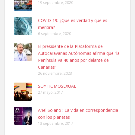
19 septiembre, 2020
COVID-19: ¿Qué es verdad y que es
mentira?
6 septiembre, 2020
SHIBA PERDIDO AVDA JOSE MESA Y LOPEZ
El presidente de la Plataforma de
PERRO MACHO RAZA SHIBA CON MICROCHIP PERDIDO HOY
Autocaravanas Autónomas afirma que “la
06/07/2025 ZONA MESA Y LOPEZ. ES MUY ASUSTADIZO
Península va 40 años por delante de
Leales.org » Gran Canaria
|
6.7.2025
Canarias”
26 noviembre, 2023
SOY HOMOSEXUAL
27 mayo, 2017
Ariel Solano : La vida en correspondencia
Ninfa perdida
con los planetas
El día 5 se los perdió una ninfa papillera, asustada tiene miedo a la
13 septiembre, 2017
calle, se perdió por la zon...
Leales.org » Gran Canaria
|
6.7.2025