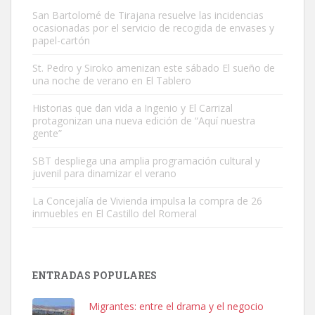
San Bartolomé de Tirajana resuelve las incidencias
ocasionadas por el servicio de recogida de envases y
papel-cartón
St. Pedro y Siroko amenizan este sábado El sueño de
una noche de verano en El Tablero
Gato manso encontrado
Este gato macho ha aparecido en la calle hace menos de un mes,
Historias que dan vida a Ingenio y El Carrizal
protagonizan una nueva edición de “Aquí nuestra
es muy manso y extremadamente cari...
gente”
Leales.org » Gran Canaria
|
9.7.2025
SBT despliega una amplia programación cultural y
juvenil para dinamizar el verano
La Concejalía de Vivienda impulsa la compra de 26
inmuebles en El Castillo del Romeral
Adopción urgente
Busco adopción responsable para mi perra. Pastor alemán,
ENTRADAS POPULARES
hembra, 4 años. Por motivos personales ...
Leales.org » Gran Canaria
|
6.7.2025
Migrantes: entre el drama y el negocio