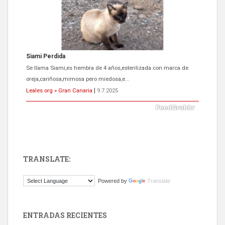
Siami Perdida
Se llama Siami,es hembra de 4 años,esterilizada con marca de
oreja,cariñosa,mimosa pero miedosa,e...
Leales.org » Gran Canaria
|
9.7.2025
TRANSLATE:
ADOPCIÓN URGENTE GATA TEROR GRAN CANARIA
Powered by
Translate
El ayuntamiento se va a llevar a Los Gatos callejeros de la zona los
próximos días, ella incluida...
Leales.org » Gran Canaria
|
9.7.2025
ENTRADAS RECIENTES