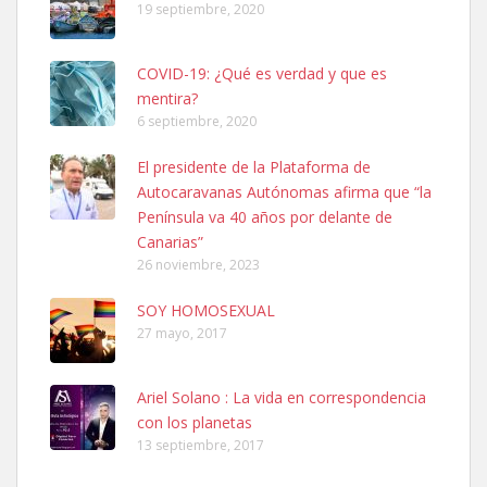
19 septiembre, 2020
COVID-19: ¿Qué es verdad y que es
mentira?
6 septiembre, 2020
SHIBA PERDIDO AVDA JOSE MESA Y LOPEZ
El presidente de la Plataforma de
PERRO MACHO RAZA SHIBA CON MICROCHIP PERDIDO HOY
Autocaravanas Autónomas afirma que “la
06/07/2025 ZONA MESA Y LOPEZ. ES MUY ASUSTADIZO
Península va 40 años por delante de
Leales.org » Gran Canaria
|
6.7.2025
Canarias”
26 noviembre, 2023
SOY HOMOSEXUAL
27 mayo, 2017
Ariel Solano : La vida en correspondencia
Ninfa perdida
con los planetas
El día 5 se los perdió una ninfa papillera, asustada tiene miedo a la
13 septiembre, 2017
calle, se perdió por la zon...
Leales.org » Gran Canaria
|
6.7.2025