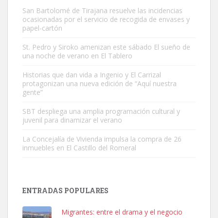
San Bartolomé de Tirajana resuelve las incidencias
ocasionadas por el servicio de recogida de envases y
papel-cartón
St. Pedro y Siroko amenizan este sábado El sueño de
una noche de verano en El Tablero
Gato manso encontrado
Este gato macho ha aparecido en la calle hace menos de un mes,
Historias que dan vida a Ingenio y El Carrizal
protagonizan una nueva edición de “Aquí nuestra
es muy manso y extremadamente cari...
gente”
Leales.org » Gran Canaria
|
9.7.2025
SBT despliega una amplia programación cultural y
juvenil para dinamizar el verano
La Concejalía de Vivienda impulsa la compra de 26
inmuebles en El Castillo del Romeral
Adopción urgente
Busco adopción responsable para mi perra. Pastor alemán,
ENTRADAS POPULARES
hembra, 4 años. Por motivos personales ...
Leales.org » Gran Canaria
|
6.7.2025
Migrantes: entre el drama y el negocio