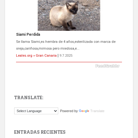
Siami Perdida
Se llama Siami,es hembra de 4 años,esterilizada con marca de
oreja,cariñosa,mimosa pero miedosa,e...
Leales.org » Gran Canaria
|
9.7.2025
TRANSLATE:
ADOPCIÓN URGENTE GATA TEROR GRAN CANARIA
Powered by
Translate
El ayuntamiento se va a llevar a Los Gatos callejeros de la zona los
próximos días, ella incluida...
Leales.org » Gran Canaria
|
9.7.2025
ENTRADAS RECIENTES