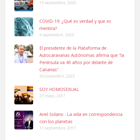
19 septiembre, 2020
COVID-19: ¿Qué es verdad y que es
mentira?
6 septiembre, 2020
SHIBA PERDIDO AVDA JOSE MESA Y LOPEZ
El presidente de la Plataforma de
PERRO MACHO RAZA SHIBA CON MICROCHIP PERDIDO HOY
Autocaravanas Autónomas afirma que “la
06/07/2025 ZONA MESA Y LOPEZ. ES MUY ASUSTADIZO
Península va 40 años por delante de
Leales.org » Gran Canaria
|
6.7.2025
Canarias”
26 noviembre, 2023
SOY HOMOSEXUAL
27 mayo, 2017
Ariel Solano : La vida en correspondencia
Ninfa perdida
con los planetas
El día 5 se los perdió una ninfa papillera, asustada tiene miedo a la
13 septiembre, 2017
calle, se perdió por la zon...
Leales.org » Gran Canaria
|
6.7.2025