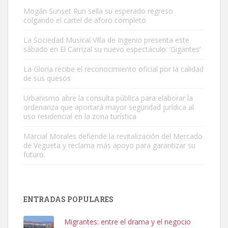
Mogán Sunset Run sella su esperado regreso
colgando el cartel de aforo completo
La Sociedad Musical Villa de Ingenio presenta este
sábado en El Carrizal su nuevo espectáculo: ‘Gigantes’
Gato manso encontrado
La Gloria recibe el reconocimiento oficial por la calidad
Este gato macho ha aparecido en la calle hace menos de un mes,
de sus quesos
es muy manso y extremadamente cari...
Urbanismo abre la consulta pública para elaborar la
Leales.org » Gran Canaria
|
9.7.2025
ordenanza que aportará mayor seguridad jurídica al
uso residencial en la zona turística
Marcial Morales defiende la revitalización del Mercado
de Vegueta y reclama más apoyo para garantizar su
futuro.
Adopción urgente
Busco adopción responsable para mi perra. Pastor alemán,
ENTRADAS POPULARES
hembra, 4 años. Por motivos personales ...
Leales.org » Gran Canaria
|
6.7.2025
Migrantes: entre el drama y el negocio