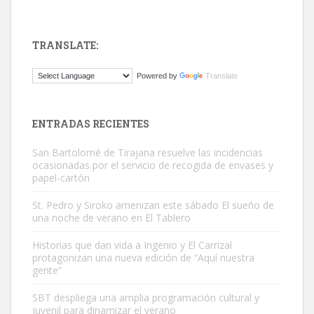
TRANSLATE:
ADOPCIÓN URGENTE GATA TEROR GRAN CANARIA
Powered by
Translate
El ayuntamiento se va a llevar a Los Gatos callejeros de la zona los
próximos días, ella incluida...
Leales.org » Gran Canaria
|
9.7.2025
ENTRADAS RECIENTES
San Bartolomé de Tirajana resuelve las incidencias
ocasionadas por el servicio de recogida de envases y
papel-cartón
St. Pedro y Siroko amenizan este sábado El sueño de
una noche de verano en El Tablero
Gato manso encontrado
Este gato macho ha aparecido en la calle hace menos de un mes,
Historias que dan vida a Ingenio y El Carrizal
protagonizan una nueva edición de “Aquí nuestra
es muy manso y extremadamente cari...
gente”
Leales.org » Gran Canaria
|
9.7.2025
SBT despliega una amplia programación cultural y
juvenil para dinamizar el verano