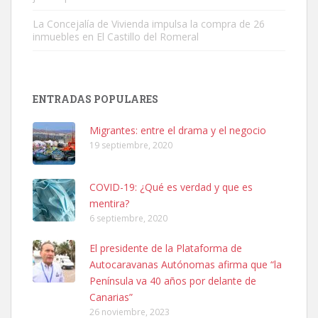
La Concejalía de Vivienda impulsa la compra de 26
inmuebles en El Castillo del Romeral
Adopción urgente
Busco adopción responsable para mi perra. Pastor alemán,
ENTRADAS POPULARES
hembra, 4 años. Por motivos personales ...
Leales.org » Gran Canaria
|
6.7.2025
Migrantes: entre el drama y el negocio
19 septiembre, 2020
COVID-19: ¿Qué es verdad y que es
mentira?
6 septiembre, 2020
SHIBA PERDIDO AVDA JOSE MESA Y LOPEZ
El presidente de la Plataforma de
PERRO MACHO RAZA SHIBA CON MICROCHIP PERDIDO HOY
Autocaravanas Autónomas afirma que “la
06/07/2025 ZONA MESA Y LOPEZ. ES MUY ASUSTADIZO
Península va 40 años por delante de
Leales.org » Gran Canaria
|
6.7.2025
Canarias”
26 noviembre, 2023