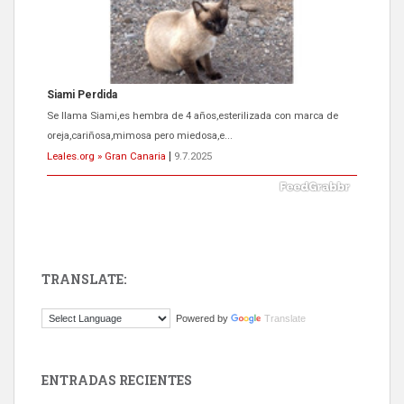
Siami Perdida
Se llama Siami,es hembra de 4 años,esterilizada con marca de
oreja,cariñosa,mimosa pero miedosa,e...
Leales.org » Gran Canaria
|
9.7.2025
TRANSLATE:
ADOPCIÓN URGENTE GATA TEROR GRAN CANARIA
Powered by
Translate
El ayuntamiento se va a llevar a Los Gatos callejeros de la zona los
próximos días, ella incluida...
Leales.org » Gran Canaria
|
9.7.2025
ENTRADAS RECIENTES