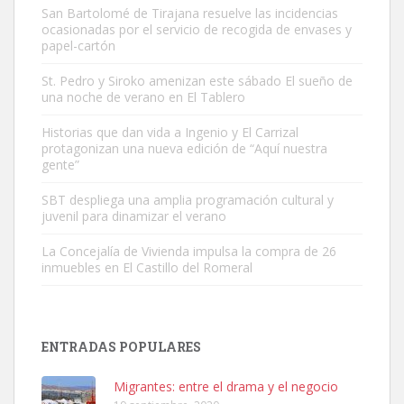
San Bartolomé de Tirajana resuelve las incidencias
ocasionadas por el servicio de recogida de envases y
papel-cartón
St. Pedro y Siroko amenizan este sábado El sueño de
una noche de verano en El Tablero
Gato manso encontrado
Este gato macho ha aparecido en la calle hace menos de un mes,
Historias que dan vida a Ingenio y El Carrizal
protagonizan una nueva edición de “Aquí nuestra
es muy manso y extremadamente cari...
gente”
Leales.org » Gran Canaria
|
9.7.2025
SBT despliega una amplia programación cultural y
juvenil para dinamizar el verano
La Concejalía de Vivienda impulsa la compra de 26
inmuebles en El Castillo del Romeral
Adopción urgente
Busco adopción responsable para mi perra. Pastor alemán,
ENTRADAS POPULARES
hembra, 4 años. Por motivos personales ...
Leales.org » Gran Canaria
|
6.7.2025
Migrantes: entre el drama y el negocio