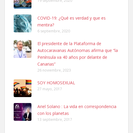
19 septiembre, 2020
COVID-19: ¿Qué es verdad y que es
mentira?
6 septiembre, 2020
SHIBA PERDIDO AVDA JOSE MESA Y LOPEZ
El presidente de la Plataforma de
PERRO MACHO RAZA SHIBA CON MICROCHIP PERDIDO HOY
Autocaravanas Autónomas afirma que “la
06/07/2025 ZONA MESA Y LOPEZ. ES MUY ASUSTADIZO
Península va 40 años por delante de
Leales.org » Gran Canaria
|
6.7.2025
Canarias”
26 noviembre, 2023
SOY HOMOSEXUAL
27 mayo, 2017
Ariel Solano : La vida en correspondencia
Ninfa perdida
con los planetas
El día 5 se los perdió una ninfa papillera, asustada tiene miedo a la
13 septiembre, 2017
calle, se perdió por la zon...
Leales.org » Gran Canaria
|
6.7.2025