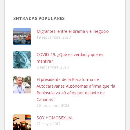
SHIBA PERDIDO AVDA JOSE MESA Y LOPEZ
PERRO MACHO RAZA SHIBA CON MICROCHIP PERDIDO HOY
ENTRADAS POPULARES
06/07/2025 ZONA MESA Y LOPEZ. ES MUY ASUSTADIZO
Leales.org » Gran Canaria
|
6.7.2025
Migrantes: entre el drama y el negocio
19 septiembre, 2020
COVID-19: ¿Qué es verdad y que es
mentira?
6 septiembre, 2020
Ninfa perdida
El presidente de la Plataforma de
El día 5 se los perdió una ninfa papillera, asustada tiene miedo a la
Autocaravanas Autónomas afirma que “la
calle, se perdió por la zon...
Península va 40 años por delante de
Leales.org » Gran Canaria
|
6.7.2025
Canarias”
26 noviembre, 2023
SOY HOMOSEXUAL
27 mayo, 2017