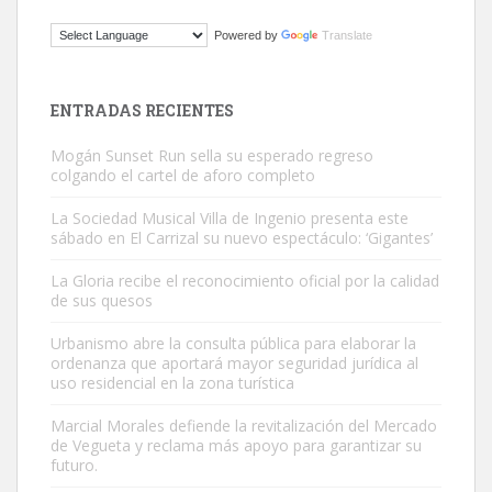
Gato manso encontrado
Powered by
Translate
Este gato macho ha aparecido en la calle hace menos de un mes,
es muy manso y extremadamente cari...
Leales.org » Gran Canaria
|
9.7.2025
ENTRADAS RECIENTES
Mogán Sunset Run sella su esperado regreso
colgando el cartel de aforo completo
La Sociedad Musical Villa de Ingenio presenta este
sábado en El Carrizal su nuevo espectáculo: ‘Gigantes’
Adopción urgente
La Gloria recibe el reconocimiento oficial por la calidad
Busco adopción responsable para mi perra. Pastor alemán,
de sus quesos
hembra, 4 años. Por motivos personales ...
Urbanismo abre la consulta pública para elaborar la
Leales.org » Gran Canaria
|
6.7.2025
ordenanza que aportará mayor seguridad jurídica al
uso residencial en la zona turística
Marcial Morales defiende la revitalización del Mercado
de Vegueta y reclama más apoyo para garantizar su
futuro.