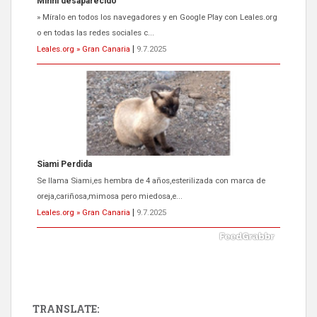
Siami Perdida
Se llama Siami,es hembra de 4 años,esterilizada con marca de
oreja,cariñosa,mimosa pero miedosa,e...
Leales.org » Gran Canaria
|
9.7.2025
ADOPCIÓN URGENTE GATA TEROR GRAN CANARIA
El ayuntamiento se va a llevar a Los Gatos callejeros de la zona los
próximos días, ella incluida...
Leales.org » Gran Canaria
|
9.7.2025
TRANSLATE: