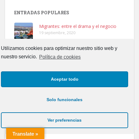
SHIBA PERDIDO AVDA JOSE MESA Y LOPEZ
PERRO MACHO RAZA SHIBA CON MICROCHIP PERDIDO HOY
ENTRADAS POPULARES
06/07/2025 ZONA MESA Y LOPEZ. ES MUY ASUSTADIZO
Leales.org » Gran Canaria
|
6.7.2025
Migrantes: entre el drama y el negocio
19 septiembre, 2020
Utilizamos cookies para optimizar nuestro sitio web y
COVID-19: ¿Qué es verdad y que es
nuestro servicio.
Política de cookies
mentira?
6 septiembre, 2020
Ninfa perdida
El presidente de la Plataforma de
Aceptar todo
El día 5 se los perdió una ninfa papillera, asustada tiene miedo a la
Autocaravanas Autónomas afirma que “la
calle, se perdió por la zon...
Península va 40 años por delante de
Leales.org » Gran Canaria
|
6.7.2025
Canarias”
Solo funcionales
26 noviembre, 2023
SOY HOMOSEXUAL
Ver preferencias
27 mayo, 2017
Translate »