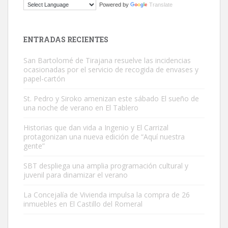
Powered by
Translate
Este gato macho ha aparecido en la calle hace menos de un mes,
es muy manso y extremadamente cari...
Leales.org » Gran Canaria
|
9.7.2025
ENTRADAS RECIENTES
San Bartolomé de Tirajana resuelve las incidencias
ocasionadas por el servicio de recogida de envases y
papel-cartón
St. Pedro y Siroko amenizan este sábado El sueño de
una noche de verano en El Tablero
Adopción urgente
Busco adopción responsable para mi perra. Pastor alemán,
Historias que dan vida a Ingenio y El Carrizal
protagonizan una nueva edición de “Aquí nuestra
hembra, 4 años. Por motivos personales ...
gente”
Leales.org » Gran Canaria
|
6.7.2025
SBT despliega una amplia programación cultural y
juvenil para dinamizar el verano
La Concejalía de Vivienda impulsa la compra de 26
inmuebles en El Castillo del Romeral