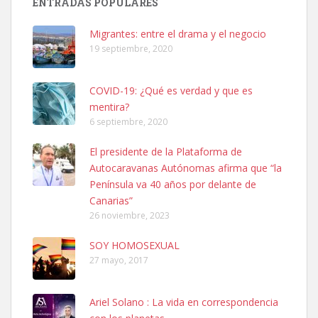
ENTRADAS POPULARES
hembra, 4 años. Por motivos personales ...
Leales.org » Gran Canaria
|
6.7.2025
Migrantes: entre el drama y el negocio
19 septiembre, 2020
COVID-19: ¿Qué es verdad y que es
mentira?
6 septiembre, 2020
SHIBA PERDIDO AVDA JOSE MESA Y LOPEZ
El presidente de la Plataforma de
PERRO MACHO RAZA SHIBA CON MICROCHIP PERDIDO HOY
Autocaravanas Autónomas afirma que “la
06/07/2025 ZONA MESA Y LOPEZ. ES MUY ASUSTADIZO
Península va 40 años por delante de
Leales.org » Gran Canaria
|
6.7.2025
Canarias”
26 noviembre, 2023
SOY HOMOSEXUAL
27 mayo, 2017
Ariel Solano : La vida en correspondencia
Ninfa perdida