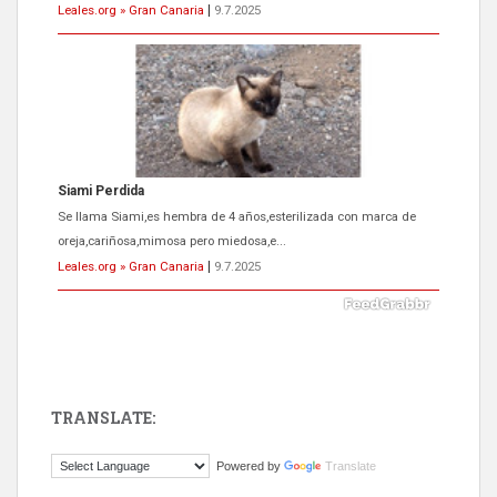
Leales.org » Gran Canaria
|
9.7.2025
Siami Perdida
Se llama Siami,es hembra de 4 años,esterilizada con marca de
oreja,cariñosa,mimosa pero miedosa,e...
Leales.org » Gran Canaria
|
9.7.2025
TRANSLATE:
ADOPCIÓN URGENTE GATA TEROR GRAN CANARIA
Powered by
Translate
El ayuntamiento se va a llevar a Los Gatos callejeros de la zona los