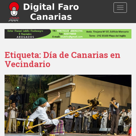
S
TOGGLE
k
i
p
t
o
m
a
Etiqueta: Día de Canarias en
i
Vecindario
n
c
o
n
t
e
n
t