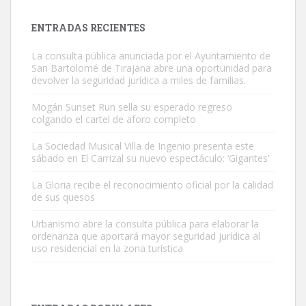
próximos días, ella incluida...
Leales.org » Gran Canaria
|
9.7.2025
ENTRADAS RECIENTES
La consulta pública anunciada por el Ayuntamiento de
San Bartolomé de Tirajana abre una oportunidad para
devolver la seguridad jurídica a miles de familias.
Mogán Sunset Run sella su esperado regreso
colgando el cartel de aforo completo
Gato manso encontrado
Este gato macho ha aparecido en la calle hace menos de un mes,
La Sociedad Musical Villa de Ingenio presenta este
sábado en El Carrizal su nuevo espectáculo: ‘Gigantes’
es muy manso y extremadamente cari...
Leales.org » Gran Canaria
|
9.7.2025
La Gloria recibe el reconocimiento oficial por la calidad
de sus quesos
Urbanismo abre la consulta pública para elaborar la
ordenanza que aportará mayor seguridad jurídica al
uso residencial en la zona turística
Adopción urgente
Busco adopción responsable para mi perra. Pastor alemán,