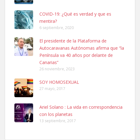
COVID-19: ¿Qué es verdad y que es
mentira?
6 septiembre, 2020
SHIBA PERDIDO AVDA JOSE MESA Y LOPEZ
El presidente de la Plataforma de
PERRO MACHO RAZA SHIBA CON MICROCHIP PERDIDO HOY
Autocaravanas Autónomas afirma que “la
06/07/2025 ZONA MESA Y LOPEZ. ES MUY ASUSTADIZO
Península va 40 años por delante de
Leales.org » Gran Canaria
|
6.7.2025
Canarias”
26 noviembre, 2023
SOY HOMOSEXUAL
27 mayo, 2017
Ariel Solano : La vida en correspondencia
Ninfa perdida
con los planetas
El día 5 se los perdió una ninfa papillera, asustada tiene miedo a la
13 septiembre, 2017
calle, se perdió por la zon...
Leales.org » Gran Canaria
|
6.7.2025