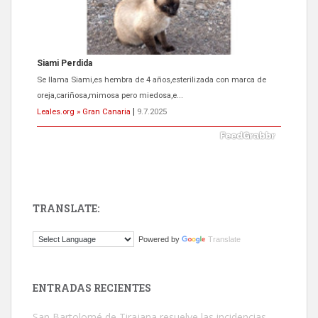
Siami Perdida
Se llama Siami,es hembra de 4 años,esterilizada con marca de
oreja,cariñosa,mimosa pero miedosa,e...
Leales.org » Gran Canaria
|
9.7.2025
TRANSLATE:
ADOPCIÓN URGENTE GATA TEROR GRAN CANARIA
Powered by
Translate
El ayuntamiento se va a llevar a Los Gatos callejeros de la zona los
próximos días, ella incluida...
Leales.org » Gran Canaria
|
9.7.2025
ENTRADAS RECIENTES
San Bartolomé de Tirajana resuelve las incidencias