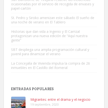
ocasionadas por el servicio de recogida de envases y
papel-cartón
St. Pedro y Siroko amenizan este sábado El sueño de
una noche de verano en El Tablero
Gato manso encontrado
Este gato macho ha aparecido en la calle hace menos de un mes,
Historias que dan vida a Ingenio y El Carrizal
protagonizan una nueva edición de “Aquí nuestra
es muy manso y extremadamente cari...
gente”
Leales.org » Gran Canaria
|
9.7.2025
SBT despliega una amplia programación cultural y
juvenil para dinamizar el verano
La Concejalía de Vivienda impulsa la compra de 26
inmuebles en El Castillo del Romeral
Adopción urgente
Busco adopción responsable para mi perra. Pastor alemán,
ENTRADAS POPULARES
hembra, 4 años. Por motivos personales ...
Leales.org » Gran Canaria
|
6.7.2025
Migrantes: entre el drama y el negocio
19 septiembre, 2020