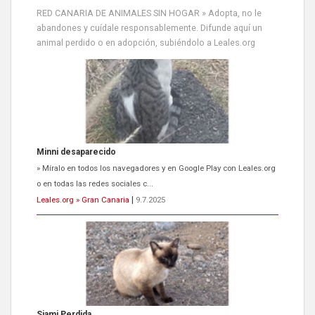
RED CANARIA DE ANIMALES SIN HOGAR » Adopta, no le
abandones y cuídale responsablemente. Difunde aquí un
animal perdido o en adopción, subiéndolo a Leales.org
Siami Perdida
Se llama Siami,es hembra de 4 años,esterilizada con marca de
oreja,cariñosa,mimosa pero miedosa,e...
Leales.org » Gran Canaria
|
9.7.2025
ADOPCIÓN URGENTE GATA TEROR GRAN CANARIA