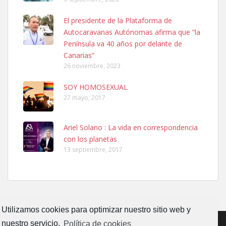
Ninfa perdida
El presidente de la Plataforma de
El día 5 se los perdió una ninfa papillera, asustada tiene miedo a la
Autocaravanas Autónomas afirma que “la
calle, se perdió por la zon...
Península va 40 años por delante de
Leales.org » Gran Canaria
|
6.7.2025
Canarias”
26 noviembre, 2023
SOY HOMOSEXUAL
27 mayo, 2017
Ariel Solano : La vida en correspondencia
Adopcion
con los planetas
Busco casa de acogida para mi perrita ya que por temas de trabajo
13 septiembre, 2017
no la puedo tener. Solo gente r...
Leales.org » Gran Canaria
|
4.7.2025
Utilizamos cookies para optimizar nuestro sitio web y
nuestro servicio.
Política de cookies