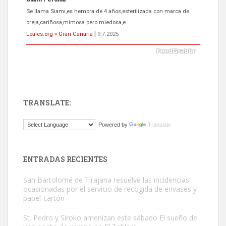
El ayuntamiento se va a llevar a Los Gatos callejeros de la zona los
próximos días, ella incluida...
Leales.org » Gran Canaria
|
9.7.2025
TRANSLATE:
Gato manso encontrado
Powered by
Translate
Este gato macho ha aparecido en la calle hace menos de un mes,
es muy manso y extremadamente cari...
Leales.org » Gran Canaria
|
9.7.2025
ENTRADAS RECIENTES
San Bartolomé de Tirajana resuelve las incidencias
ocasionadas por el servicio de recogida de envases y
papel-cartón
St. Pedro y Siroko amenizan este sábado El sueño de