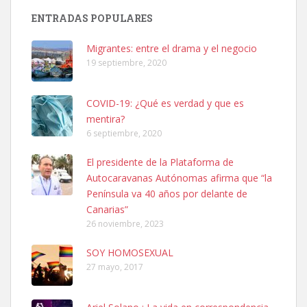
Busco adopción responsable para mi perra. Pastor alemán,
ENTRADAS POPULARES
hembra, 4 años. Por motivos personales ...
Leales.org » Gran Canaria
|
6.7.2025
Migrantes: entre el drama y el negocio
19 septiembre, 2020
COVID-19: ¿Qué es verdad y que es
mentira?
6 septiembre, 2020
SHIBA PERDIDO AVDA JOSE MESA Y LOPEZ
El presidente de la Plataforma de
PERRO MACHO RAZA SHIBA CON MICROCHIP PERDIDO HOY
Autocaravanas Autónomas afirma que “la
06/07/2025 ZONA MESA Y LOPEZ. ES MUY ASUSTADIZO
Península va 40 años por delante de
Leales.org » Gran Canaria
|
6.7.2025
Canarias”
26 noviembre, 2023
SOY HOMOSEXUAL
27 mayo, 2017