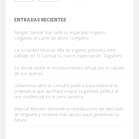
El ayuntamiento se va a llevar a Los Gatos callejeros de la zona los
próximos días, ella incluida...
Leales.org » Gran Canaria
|
9.7.2025
ENTRADAS RECIENTES
Mogán Sunset Run sella su esperado regreso
colgando el cartel de aforo completo
La Sociedad Musical Villa de Ingenio presenta este
sábado en El Carrizal su nuevo espectáculo: ‘Gigantes’
Gato manso encontrado
La Gloria recibe el reconocimiento oficial por la calidad
Este gato macho ha aparecido en la calle hace menos de un mes,
de sus quesos
es muy manso y extremadamente cari...
Urbanismo abre la consulta pública para elaborar la
Leales.org » Gran Canaria
|
9.7.2025
ordenanza que aportará mayor seguridad jurídica al
uso residencial en la zona turística
Marcial Morales defiende la revitalización del Mercado
de Vegueta y reclama más apoyo para garantizar su
futuro.
Adopción urgente