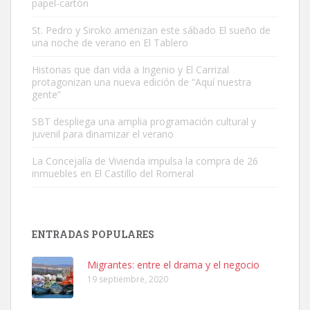
papel-cartón
St. Pedro y Siroko amenizan este sábado El sueño de
una noche de verano en El Tablero
Gato manso encontrado
Este gato macho ha aparecido en la calle hace menos de un mes,
Historias que dan vida a Ingenio y El Carrizal
protagonizan una nueva edición de “Aquí nuestra
es muy manso y extremadamente cari...
gente”
Leales.org » Gran Canaria
|
9.7.2025
SBT despliega una amplia programación cultural y
juvenil para dinamizar el verano
La Concejalía de Vivienda impulsa la compra de 26
inmuebles en El Castillo del Romeral
Adopción urgente
Busco adopción responsable para mi perra. Pastor alemán,
ENTRADAS POPULARES
hembra, 4 años. Por motivos personales ...
Leales.org » Gran Canaria
|
6.7.2025
Migrantes: entre el drama y el negocio
19 septiembre, 2020