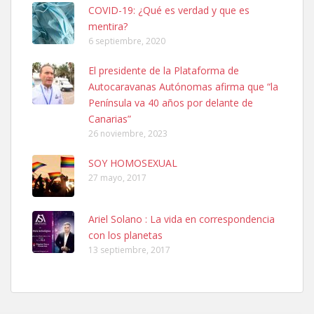
COVID-19: ¿Qué es verdad y que es
mentira?
6 septiembre, 2020
SHIBA PERDIDO AVDA JOSE MESA Y LOPEZ
El presidente de la Plataforma de
PERRO MACHO RAZA SHIBA CON MICROCHIP PERDIDO HOY
Autocaravanas Autónomas afirma que “la
06/07/2025 ZONA MESA Y LOPEZ. ES MUY ASUSTADIZO
Península va 40 años por delante de
Leales.org » Gran Canaria
|
6.7.2025
Canarias”
26 noviembre, 2023
SOY HOMOSEXUAL
27 mayo, 2017
Ariel Solano : La vida en correspondencia
Ninfa perdida
con los planetas
El día 5 se los perdió una ninfa papillera, asustada tiene miedo a la
13 septiembre, 2017
calle, se perdió por la zon...
Leales.org » Gran Canaria
|
6.7.2025