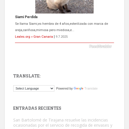
Siami Perdida
Se llama Siami,es hembra de 4 años,esterilizada con marca de
oreja,cariñosa,mimosa pero miedosa,e...
Leales.org » Gran Canaria
|
9.7.2025
TRANSLATE:
ADOPCIÓN URGENTE GATA TEROR GRAN CANARIA
Powered by
Translate
El ayuntamiento se va a llevar a Los Gatos callejeros de la zona los
próximos días, ella incluida...
Leales.org » Gran Canaria
|
9.7.2025
ENTRADAS RECIENTES
San Bartolomé de Tirajana resuelve las incidencias
ocasionadas por el servicio de recogida de envases y