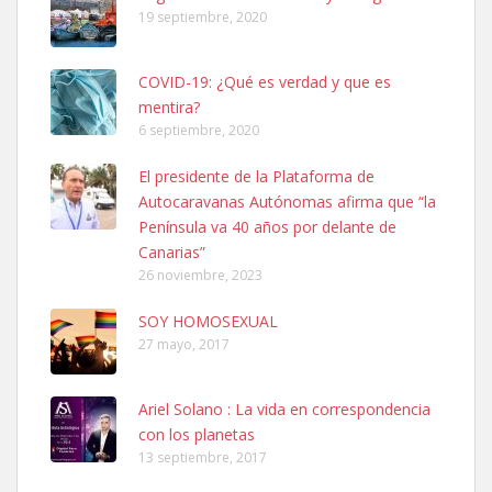
19 septiembre, 2020
COVID-19: ¿Qué es verdad y que es
mentira?
6 septiembre, 2020
SHIBA PERDIDO AVDA JOSE MESA Y LOPEZ
El presidente de la Plataforma de
PERRO MACHO RAZA SHIBA CON MICROCHIP PERDIDO HOY
Autocaravanas Autónomas afirma que “la
06/07/2025 ZONA MESA Y LOPEZ. ES MUY ASUSTADIZO
Península va 40 años por delante de
Leales.org » Gran Canaria
|
6.7.2025
Canarias”
26 noviembre, 2023
SOY HOMOSEXUAL
27 mayo, 2017
Ariel Solano : La vida en correspondencia
Ninfa perdida
con los planetas
El día 5 se los perdió una ninfa papillera, asustada tiene miedo a la
13 septiembre, 2017
calle, se perdió por la zon...
Leales.org » Gran Canaria
|
6.7.2025