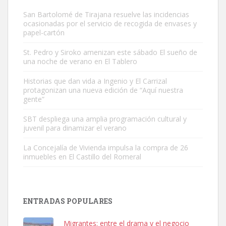
San Bartolomé de Tirajana resuelve las incidencias
ocasionadas por el servicio de recogida de envases y
papel-cartón
St. Pedro y Siroko amenizan este sábado El sueño de
una noche de verano en El Tablero
Gato manso encontrado
Este gato macho ha aparecido en la calle hace menos de un mes,
Historias que dan vida a Ingenio y El Carrizal
protagonizan una nueva edición de “Aquí nuestra
es muy manso y extremadamente cari...
gente”
Leales.org » Gran Canaria
|
9.7.2025
SBT despliega una amplia programación cultural y
juvenil para dinamizar el verano
La Concejalía de Vivienda impulsa la compra de 26
inmuebles en El Castillo del Romeral
Adopción urgente
Busco adopción responsable para mi perra. Pastor alemán,
ENTRADAS POPULARES
hembra, 4 años. Por motivos personales ...
Leales.org » Gran Canaria
|
6.7.2025
Migrantes: entre el drama y el negocio