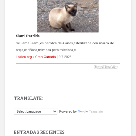
Siami Perdida
Se llama Siami,es hembra de 4 años,esterilizada con marca de
oreja,cariñosa,mimosa pero miedosa,e...
Leales.org » Gran Canaria
|
9.7.2025
TRANSLATE:
ADOPCIÓN URGENTE GATA TEROR GRAN CANARIA
Powered by
Translate
El ayuntamiento se va a llevar a Los Gatos callejeros de la zona los
próximos días, ella incluida...
Leales.org » Gran Canaria
|
9.7.2025
ENTRADAS RECIENTES