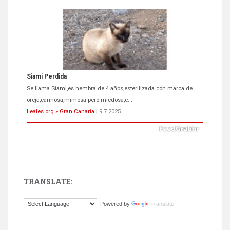
Siami Perdida
Se llama Siami,es hembra de 4 años,esterilizada con marca de
oreja,cariñosa,mimosa pero miedosa,e...
Leales.org » Gran Canaria
|
9.7.2025
TRANSLATE:
ADOPCIÓN URGENTE GATA TEROR GRAN CANARIA
Powered by
Translate
El ayuntamiento se va a llevar a Los Gatos callejeros de la zona los
próximos días, ella incluida...