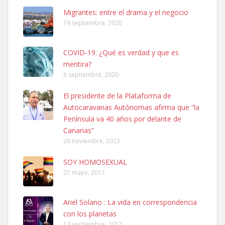
Leales.org » Gran Canaria
|
6.7.2025
Migrantes: entre el drama y el negocio
19 septiembre, 2020
COVID-19: ¿Qué es verdad y que es
mentira?
6 septiembre, 2020
SHIBA PERDIDO AVDA JOSE MESA Y LOPEZ
El presidente de la Plataforma de
PERRO MACHO RAZA SHIBA CON MICROCHIP PERDIDO HOY
Autocaravanas Autónomas afirma que “la
06/07/2025 ZONA MESA Y LOPEZ. ES MUY ASUSTADIZO
Península va 40 años por delante de
Leales.org » Gran Canaria
|
6.7.2025
Canarias”
26 noviembre, 2023
SOY HOMOSEXUAL
27 mayo, 2017
Ariel Solano : La vida en correspondencia
Ninfa perdida
con los planetas
El día 5 se los perdió una ninfa papillera, asustada tiene miedo a la
13 septiembre, 2017