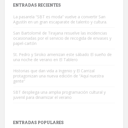
Leales.org » Gran Canaria
|
9.7.2025
ENTRADAS RECIENTES
La pasarela “SBT es moda” vuelve a convertir San
Agustín en un gran escaparate de talento y cultura.
San Bartolomé de Tirajana resuelve las incidencias
ocasionadas por el servicio de recogida de envases y
papel-cartón
Gato manso encontrado
Este gato macho ha aparecido en la calle hace menos de un mes,
St. Pedro y Siroko amenizan este sábado El sueño de
una noche de verano en El Tablero
es muy manso y extremadamente cari...
Leales.org » Gran Canaria
|
9.7.2025
Historias que dan vida a Ingenio y El Carrizal
protagonizan una nueva edición de “Aquí nuestra
gente”
SBT despliega una amplia programación cultural y
juvenil para dinamizar el verano
Adopción urgente
Busco adopción responsable para mi perra. Pastor alemán,
ENTRADAS POPULARES
hembra, 4 años. Por motivos personales ...