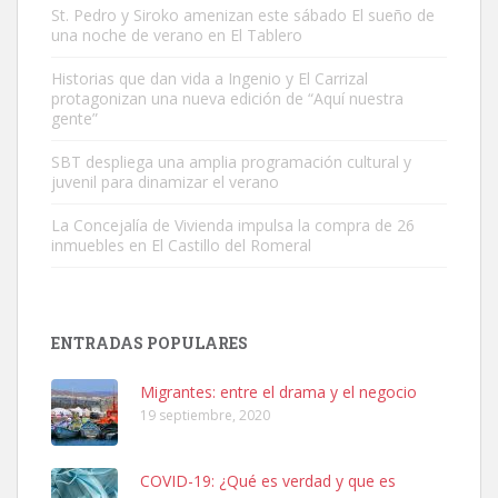
St. Pedro y Siroko amenizan este sábado El sueño de
una noche de verano en El Tablero
Gato manso encontrado
Este gato macho ha aparecido en la calle hace menos de un mes,
Historias que dan vida a Ingenio y El Carrizal
protagonizan una nueva edición de “Aquí nuestra
es muy manso y extremadamente cari...
gente”
Leales.org » Gran Canaria
|
9.7.2025
SBT despliega una amplia programación cultural y
juvenil para dinamizar el verano
La Concejalía de Vivienda impulsa la compra de 26
inmuebles en El Castillo del Romeral
Adopción urgente
Busco adopción responsable para mi perra. Pastor alemán,
ENTRADAS POPULARES
hembra, 4 años. Por motivos personales ...
Leales.org » Gran Canaria
|
6.7.2025
Migrantes: entre el drama y el negocio
19 septiembre, 2020
COVID-19: ¿Qué es verdad y que es