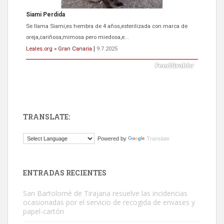
Siami Perdida
Se llama Siami,es hembra de 4 años,esterilizada con marca de
oreja,cariñosa,mimosa pero miedosa,e...
Leales.org » Gran Canaria
|
9.7.2025
TRANSLATE:
ADOPCIÓN URGENTE GATA TEROR GRAN CANARIA
Powered by
Translate
El ayuntamiento se va a llevar a Los Gatos callejeros de la zona los
próximos días, ella incluida...
Leales.org » Gran Canaria
|
9.7.2025
ENTRADAS RECIENTES
San Bartolomé de Tirajana resuelve las incidencias
ocasionadas por el servicio de recogida de envases y
papel-cartón