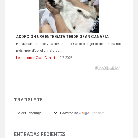
ADOPCIÓN URGENTE GATA TEROR GRAN CANARIA
El ayuntamiento se va a llevar a Los Gatos callejeros de la zona los
próximos días, ella incluida...
Leales.org » Gran Canaria
|
9.7.2025
TRANSLATE:
Gato manso encontrado
Powered by
Translate
Este gato macho ha aparecido en la calle hace menos de un mes,
es muy manso y extremadamente cari...
Leales.org » Gran Canaria
|
9.7.2025
ENTRADAS RECIENTES