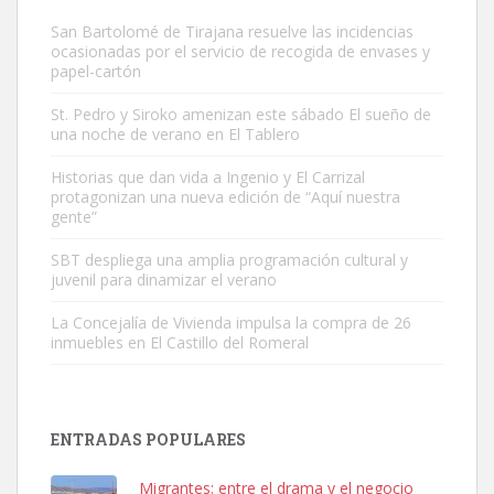
San Bartolomé de Tirajana resuelve las incidencias
ocasionadas por el servicio de recogida de envases y
papel-cartón
St. Pedro y Siroko amenizan este sábado El sueño de
una noche de verano en El Tablero
Adopción urgente
Busco adopción responsable para mi perra. Pastor alemán,
Historias que dan vida a Ingenio y El Carrizal
protagonizan una nueva edición de “Aquí nuestra
hembra, 4 años. Por motivos personales ...
gente”
Leales.org » Gran Canaria
|
6.7.2025
SBT despliega una amplia programación cultural y
juvenil para dinamizar el verano
La Concejalía de Vivienda impulsa la compra de 26
inmuebles en El Castillo del Romeral
SHIBA PERDIDO AVDA JOSE MESA Y LOPEZ
PERRO MACHO RAZA SHIBA CON MICROCHIP PERDIDO HOY
ENTRADAS POPULARES
06/07/2025 ZONA MESA Y LOPEZ. ES MUY ASUSTADIZO
Leales.org » Gran Canaria
|
6.7.2025
Migrantes: entre el drama y el negocio