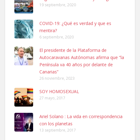
19 septiembre, 2020
COVID-19: ¿Qué es verdad y que es
mentira?
6 septiembre, 2020
Ninfa perdida
El presidente de la Plataforma de
El día 5 se los perdió una ninfa papillera, asustada tiene miedo a la
Autocaravanas Autónomas afirma que “la
calle, se perdió por la zon...
Península va 40 años por delante de
Leales.org » Gran Canaria
|
6.7.2025
Canarias”
26 noviembre, 2023
SOY HOMOSEXUAL
27 mayo, 2017
Ariel Solano : La vida en correspondencia
Adopcion
con los planetas
Busco casa de acogida para mi perrita ya que por temas de trabajo
13 septiembre, 2017
no la puedo tener. Solo gente r...
Leales.org » Gran Canaria
|
4.7.2025