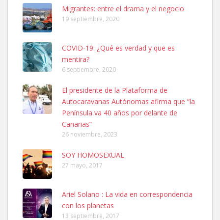
Leales.org » Gran Canaria
|
6.7.2025
Migrantes: entre el drama y el negocio
19 septiembre, 2020
COVID-19: ¿Qué es verdad y que es
mentira?
6 septiembre, 2020
SHIBA PERDIDO AVDA JOSE MESA Y LOPEZ
El presidente de la Plataforma de
PERRO MACHO RAZA SHIBA CON MICROCHIP PERDIDO HOY
Autocaravanas Autónomas afirma que “la
06/07/2025 ZONA MESA Y LOPEZ. ES MUY ASUSTADIZO
Península va 40 años por delante de
Leales.org » Gran Canaria
|
6.7.2025
Canarias”
26 noviembre, 2023
SOY HOMOSEXUAL
27 mayo, 2017
Ariel Solano : La vida en correspondencia
Ninfa perdida
con los planetas
El día 5 se los perdió una ninfa papillera, asustada tiene miedo a la
13 septiembre, 2017
calle, se perdió por la zon...