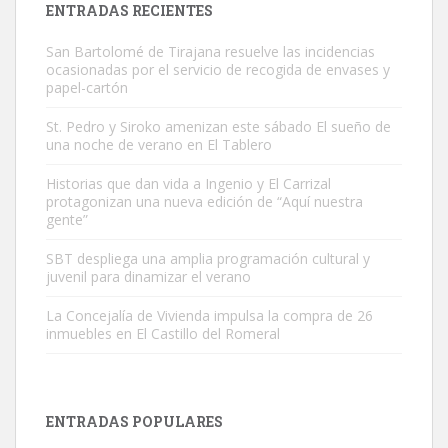
ENTRADAS RECIENTES
San Bartolomé de Tirajana resuelve las incidencias
ocasionadas por el servicio de recogida de envases y
papel-cartón
St. Pedro y Siroko amenizan este sábado El sueño de
una noche de verano en El Tablero
Gato manso encontrado
Este gato macho ha aparecido en la calle hace menos de un mes,
Historias que dan vida a Ingenio y El Carrizal
protagonizan una nueva edición de “Aquí nuestra
es muy manso y extremadamente cari...
gente”
Leales.org » Gran Canaria
|
9.7.2025
SBT despliega una amplia programación cultural y
juvenil para dinamizar el verano
La Concejalía de Vivienda impulsa la compra de 26
inmuebles en El Castillo del Romeral
Adopción urgente
Busco adopción responsable para mi perra. Pastor alemán,
ENTRADAS POPULARES
hembra, 4 años. Por motivos personales ...