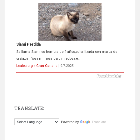
Siami Perdida
Se llama Siami,es hembra de 4 años,esterilizada con marca de
oreja,cariñosa,mimosa pero miedosa,e...
Leales.org » Gran Canaria
|
9.7.2025
TRANSLATE:
ADOPCIÓN URGENTE GATA TEROR GRAN CANARIA
Powered by
Translate
El ayuntamiento se va a llevar a Los Gatos callejeros de la zona los
próximos días, ella incluida...
Leales.org » Gran Canaria
|
9.7.2025