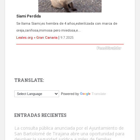
Siami Perdida
Se llama Siami,es hembra de 4 años,esterilizada con marca de
oreja,cariñosa,mimosa pero miedosa,e...
Leales.org » Gran Canaria
|
9.7.2025
TRANSLATE:
ADOPCIÓN URGENTE GATA TEROR GRAN CANARIA
Powered by
Translate
El ayuntamiento se va a llevar a Los Gatos callejeros de la zona los
próximos días, ella incluida...
Leales.org » Gran Canaria
|
9.7.2025
ENTRADAS RECIENTES
La consulta pública anunciada por el Ayuntamiento de
San Bartolomé de Tirajana abre una oportunidad para
devolver la seguridad jurídica a miles de familias.