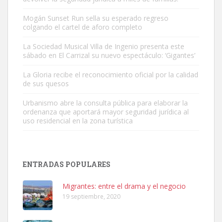
Mogán Sunset Run sella su esperado regreso
colgando el cartel de aforo completo
Gato manso encontrado
Este gato macho ha aparecido en la calle hace menos de un mes,
La Sociedad Musical Villa de Ingenio presenta este
sábado en El Carrizal su nuevo espectáculo: ‘Gigantes’
es muy manso y extremadamente cari...
Leales.org » Gran Canaria
|
9.7.2025
La Gloria recibe el reconocimiento oficial por la calidad
de sus quesos
Urbanismo abre la consulta pública para elaborar la
ordenanza que aportará mayor seguridad jurídica al
uso residencial en la zona turística
Adopción urgente
Busco adopción responsable para mi perra. Pastor alemán,
ENTRADAS POPULARES
hembra, 4 años. Por motivos personales ...
Leales.org » Gran Canaria
|
6.7.2025
Migrantes: entre el drama y el negocio
19 septiembre, 2020