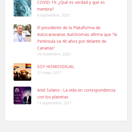
COVID-19: ¿Qué es verdad y que es
mentira?
6 septiembre, 2020
SHIBA PERDIDO AVDA JOSE MESA Y LOPEZ
El presidente de la Plataforma de
PERRO MACHO RAZA SHIBA CON MICROCHIP PERDIDO HOY
Autocaravanas Autónomas afirma que “la
06/07/2025 ZONA MESA Y LOPEZ. ES MUY ASUSTADIZO
Península va 40 años por delante de
Leales.org » Gran Canaria
|
6.7.2025
Canarias”
26 noviembre, 2023
SOY HOMOSEXUAL
27 mayo, 2017
Ariel Solano : La vida en correspondencia
Ninfa perdida
con los planetas
El día 5 se los perdió una ninfa papillera, asustada tiene miedo a la
13 septiembre, 2017
calle, se perdió por la zon...
Leales.org » Gran Canaria
|
6.7.2025