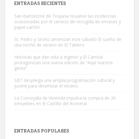
ENTRADAS RECIENTES
San Bartolomé de Tirajana resuelve las incidencias
ocasionadas por el servicio de recogida de envases y
papel-cartón
St. Pedro y Siroko amenizan este sábado El sueño de
una noche de verano en El Tablero
Gato manso encontrado
Este gato macho ha aparecido en la calle hace menos de un mes,
Historias que dan vida a Ingenio y El Carrizal
protagonizan una nueva edición de “Aquí nuestra
es muy manso y extremadamente cari...
gente”
Leales.org » Gran Canaria
|
9.7.2025
SBT despliega una amplia programación cultural y
juvenil para dinamizar el verano
La Concejalía de Vivienda impulsa la compra de 26
inmuebles en El Castillo del Romeral
Adopción urgente
Busco adopción responsable para mi perra. Pastor alemán,
ENTRADAS POPULARES
hembra, 4 años. Por motivos personales ...