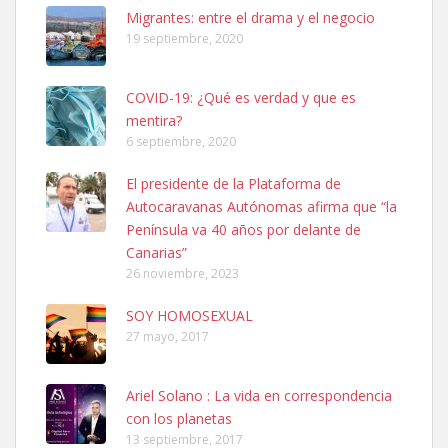
Leales.org » Gran Canaria
|
6.7.2025
Migrantes: entre el drama y el negocio
19 septiembre, 2020
COVID-19: ¿Qué es verdad y que es
mentira?
6 septiembre, 2020
SHIBA PERDIDO AVDA JOSE MESA Y LOPEZ
El presidente de la Plataforma de
PERRO MACHO RAZA SHIBA CON MICROCHIP PERDIDO HOY
Autocaravanas Autónomas afirma que “la
06/07/2025 ZONA MESA Y LOPEZ. ES MUY ASUSTADIZO
Península va 40 años por delante de
Leales.org » Gran Canaria
|
6.7.2025
Canarias”
26 noviembre, 2023
SOY HOMOSEXUAL
27 mayo, 2017
Ariel Solano : La vida en correspondencia
Ninfa perdida
con los planetas
El día 5 se los perdió una ninfa papillera, asustada tiene miedo a la
13 septiembre, 2017
calle, se perdió por la zon...