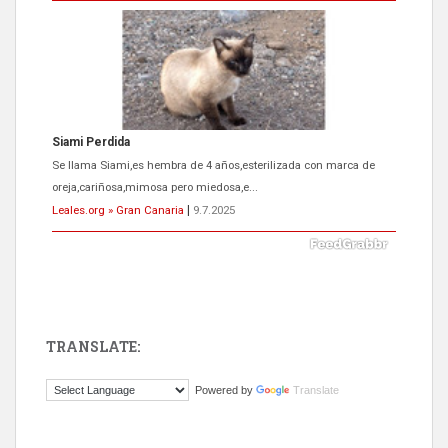
Siami Perdida
Se llama Siami,es hembra de 4 años,esterilizada con marca de
oreja,cariñosa,mimosa pero miedosa,e...
Leales.org » Gran Canaria
|
9.7.2025
TRANSLATE:
ADOPCIÓN URGENTE GATA TEROR GRAN CANARIA
Powered by
Translate
El ayuntamiento se va a llevar a Los Gatos callejeros de la zona los
próximos días, ella incluida...
Leales.org » Gran Canaria
|
9.7.2025