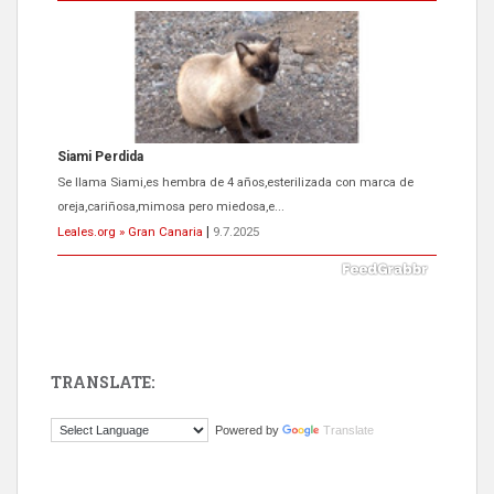
Siami Perdida
Se llama Siami,es hembra de 4 años,esterilizada con marca de
oreja,cariñosa,mimosa pero miedosa,e...
Leales.org » Gran Canaria
|
9.7.2025
TRANSLATE:
ADOPCIÓN URGENTE GATA TEROR GRAN CANARIA
Powered by
Translate
El ayuntamiento se va a llevar a Los Gatos callejeros de la zona los
próximos días, ella incluida...
Leales.org » Gran Canaria
|
9.7.2025