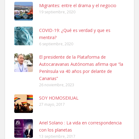
Leales.org » Gran Canaria
|
6.7.2025
Migrantes: entre el drama y el negocio
19 septiembre, 2020
COVID-19: ¿Qué es verdad y que es
mentira?
6 septiembre, 2020
SHIBA PERDIDO AVDA JOSE MESA Y LOPEZ
El presidente de la Plataforma de
PERRO MACHO RAZA SHIBA CON MICROCHIP PERDIDO HOY
Autocaravanas Autónomas afirma que “la
06/07/2025 ZONA MESA Y LOPEZ. ES MUY ASUSTADIZO
Península va 40 años por delante de
Leales.org » Gran Canaria
|
6.7.2025
Canarias”
26 noviembre, 2023
SOY HOMOSEXUAL
27 mayo, 2017
Ariel Solano : La vida en correspondencia
Ninfa perdida
con los planetas
El día 5 se los perdió una ninfa papillera, asustada tiene miedo a la
13 septiembre, 2017
calle, se perdió por la zon...