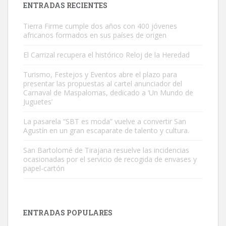
ENTRADAS RECIENTES
Tierra Firme cumple dos años con 400 jóvenes
africanos formados en sus países de origen
El Carrizal recupera el histórico Reloj de la Heredad
Turismo, Festejos y Eventos abre el plazo para
Gato manso encontrado
presentar las propuestas al cartel anunciador del
Este gato macho ha aparecido en la calle hace menos de un mes,
Carnaval de Maspalomas, dedicado a ‘Un Mundo de
Juguetes’
es muy manso y extremadamente cari...
Leales.org » Gran Canaria
|
9.7.2025
La pasarela “SBT es moda” vuelve a convertir San
Agustín en un gran escaparate de talento y cultura.
San Bartolomé de Tirajana resuelve las incidencias
ocasionadas por el servicio de recogida de envases y
papel-cartón
Adopción urgente
Busco adopción responsable para mi perra. Pastor alemán,
ENTRADAS POPULARES
hembra, 4 años. Por motivos personales ...