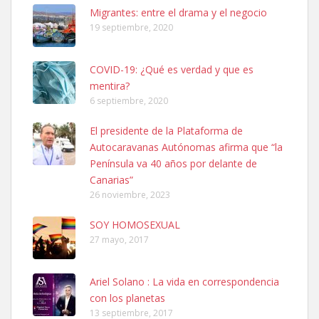
Leales.org » Gran Canaria
|
6.7.2025
Migrantes: entre el drama y el negocio
19 septiembre, 2020
COVID-19: ¿Qué es verdad y que es
mentira?
6 septiembre, 2020
SHIBA PERDIDO AVDA JOSE MESA Y LOPEZ
El presidente de la Plataforma de
PERRO MACHO RAZA SHIBA CON MICROCHIP PERDIDO HOY
Autocaravanas Autónomas afirma que “la
06/07/2025 ZONA MESA Y LOPEZ. ES MUY ASUSTADIZO
Península va 40 años por delante de
Leales.org » Gran Canaria
|
6.7.2025
Canarias”
26 noviembre, 2023
SOY HOMOSEXUAL
27 mayo, 2017
Ariel Solano : La vida en correspondencia
Ninfa perdida
con los planetas
El día 5 se los perdió una ninfa papillera, asustada tiene miedo a la
13 septiembre, 2017
calle, se perdió por la zon...