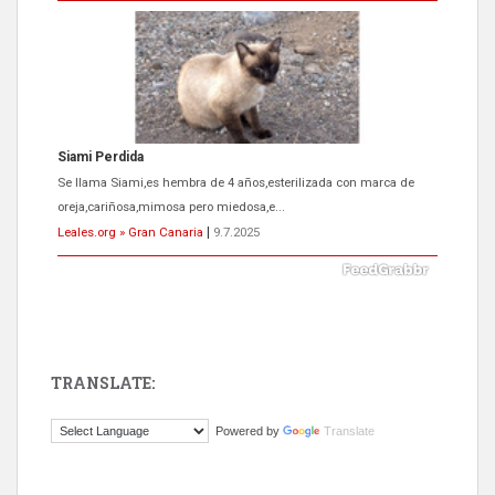
Siami Perdida
Se llama Siami,es hembra de 4 años,esterilizada con marca de
oreja,cariñosa,mimosa pero miedosa,e...
Leales.org » Gran Canaria
|
9.7.2025
TRANSLATE:
ADOPCIÓN URGENTE GATA TEROR GRAN CANARIA
Powered by
Translate
El ayuntamiento se va a llevar a Los Gatos callejeros de la zona los
próximos días, ella incluida...
Leales.org » Gran Canaria
|
9.7.2025