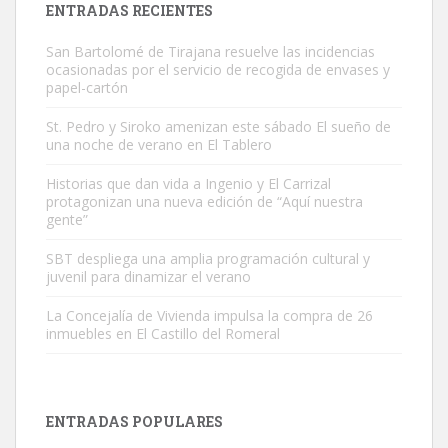
ENTRADAS RECIENTES
San Bartolomé de Tirajana resuelve las incidencias
ocasionadas por el servicio de recogida de envases y
papel-cartón
St. Pedro y Siroko amenizan este sábado El sueño de
una noche de verano en El Tablero
Gato manso encontrado
Este gato macho ha aparecido en la calle hace menos de un mes,
Historias que dan vida a Ingenio y El Carrizal
protagonizan una nueva edición de “Aquí nuestra
es muy manso y extremadamente cari...
gente”
Leales.org » Gran Canaria
|
9.7.2025
SBT despliega una amplia programación cultural y
juvenil para dinamizar el verano
La Concejalía de Vivienda impulsa la compra de 26
inmuebles en El Castillo del Romeral
Adopción urgente
Busco adopción responsable para mi perra. Pastor alemán,
ENTRADAS POPULARES
hembra, 4 años. Por motivos personales ...