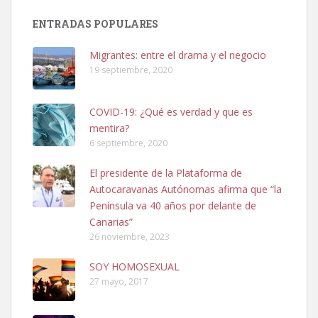
Busco adopción responsable para mi perra. Pastor alemán,
ENTRADAS POPULARES
hembra, 4 años. Por motivos personales ...
Leales.org » Gran Canaria
|
6.7.2025
Migrantes: entre el drama y el negocio
19 septiembre, 2020
COVID-19: ¿Qué es verdad y que es
mentira?
6 septiembre, 2020
SHIBA PERDIDO AVDA JOSE MESA Y LOPEZ
El presidente de la Plataforma de
PERRO MACHO RAZA SHIBA CON MICROCHIP PERDIDO HOY
Autocaravanas Autónomas afirma que “la
06/07/2025 ZONA MESA Y LOPEZ. ES MUY ASUSTADIZO
Península va 40 años por delante de
Leales.org » Gran Canaria
|
6.7.2025
Canarias”
26 noviembre, 2023
SOY HOMOSEXUAL
27 mayo, 2017