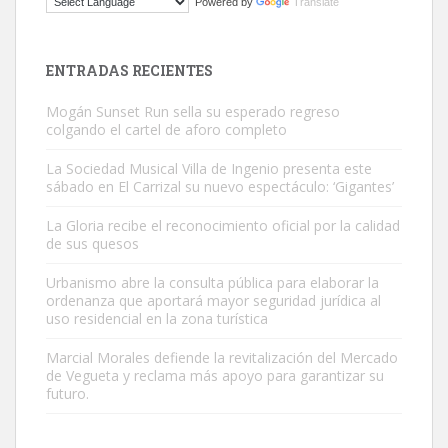
Powered by
Translate
El ayuntamiento se va a llevar a Los Gatos callejeros de la zona los
próximos días, ella incluida...
Leales.org » Gran Canaria
|
9.7.2025
ENTRADAS RECIENTES
Mogán Sunset Run sella su esperado regreso
colgando el cartel de aforo completo
La Sociedad Musical Villa de Ingenio presenta este
sábado en El Carrizal su nuevo espectáculo: ‘Gigantes’
Gato manso encontrado
La Gloria recibe el reconocimiento oficial por la calidad
Este gato macho ha aparecido en la calle hace menos de un mes,
de sus quesos
es muy manso y extremadamente cari...
Urbanismo abre la consulta pública para elaborar la
Leales.org » Gran Canaria
|
9.7.2025
ordenanza que aportará mayor seguridad jurídica al
uso residencial en la zona turística
Marcial Morales defiende la revitalización del Mercado
de Vegueta y reclama más apoyo para garantizar su
futuro.
Adopción urgente