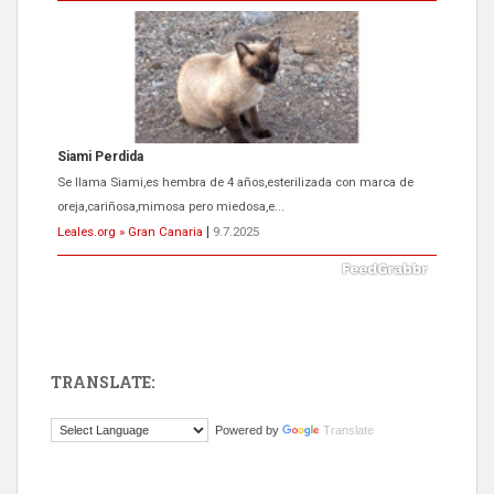
Siami Perdida
Se llama Siami,es hembra de 4 años,esterilizada con marca de
oreja,cariñosa,mimosa pero miedosa,e...
Leales.org » Gran Canaria
|
9.7.2025
TRANSLATE:
ADOPCIÓN URGENTE GATA TEROR GRAN CANARIA
Powered by
Translate
El ayuntamiento se va a llevar a Los Gatos callejeros de la zona los
próximos días, ella incluida...
Leales.org » Gran Canaria
|
9.7.2025