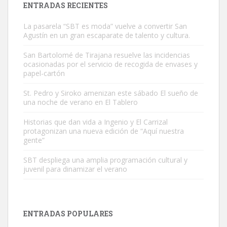
ENTRADAS RECIENTES
La pasarela “SBT es moda” vuelve a convertir San
Agustín en un gran escaparate de talento y cultura.
San Bartolomé de Tirajana resuelve las incidencias
ocasionadas por el servicio de recogida de envases y
papel-cartón
Gato manso encontrado
Este gato macho ha aparecido en la calle hace menos de un mes,
St. Pedro y Siroko amenizan este sábado El sueño de
una noche de verano en El Tablero
es muy manso y extremadamente cari...
Leales.org » Gran Canaria
|
9.7.2025
Historias que dan vida a Ingenio y El Carrizal
protagonizan una nueva edición de “Aquí nuestra
gente”
SBT despliega una amplia programación cultural y
juvenil para dinamizar el verano
Adopción urgente
Busco adopción responsable para mi perra. Pastor alemán,
ENTRADAS POPULARES
hembra, 4 años. Por motivos personales ...