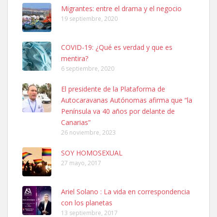
Leales.org » Gran Canaria
|
6.7.2025
Migrantes: entre el drama y el negocio
19 septiembre, 2020
COVID-19: ¿Qué es verdad y que es
mentira?
6 septiembre, 2020
SHIBA PERDIDO AVDA JOSE MESA Y LOPEZ
El presidente de la Plataforma de
PERRO MACHO RAZA SHIBA CON MICROCHIP PERDIDO HOY
Autocaravanas Autónomas afirma que “la
06/07/2025 ZONA MESA Y LOPEZ. ES MUY ASUSTADIZO
Península va 40 años por delante de
Leales.org » Gran Canaria
|
6.7.2025
Canarias”
26 noviembre, 2023
SOY HOMOSEXUAL
27 mayo, 2017
Ariel Solano : La vida en correspondencia
Ninfa perdida
con los planetas
El día 5 se los perdió una ninfa papillera, asustada tiene miedo a la
13 septiembre, 2017
calle, se perdió por la zon...