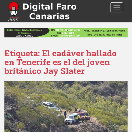
S
TOGGLE
k
i
p
t
o
m
a
Etiqueta: El cadáver hallado
i
en Tenerife es el del joven
n
británico Jay Slater
c
o
n
t
e
n
t