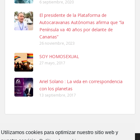
6 septiembre, 2020
SHIBA PERDIDO AVDA JOSE MESA Y LOPEZ
El presidente de la Plataforma de
PERRO MACHO RAZA SHIBA CON MICROCHIP PERDIDO HOY
Autocaravanas Autónomas afirma que “la
06/07/2025 ZONA MESA Y LOPEZ. ES MUY ASUSTADIZO
Península va 40 años por delante de
Leales.org » Gran Canaria
|
6.7.2025
Canarias”
26 noviembre, 2023
SOY HOMOSEXUAL
27 mayo, 2017
Ariel Solano : La vida en correspondencia
Ninfa perdida
con los planetas
El día 5 se los perdió una ninfa papillera, asustada tiene miedo a la
13 septiembre, 2017
calle, se perdió por la zon...
Leales.org » Gran Canaria
|
6.7.2025
Utilizamos cookies para optimizar nuestro sitio web y