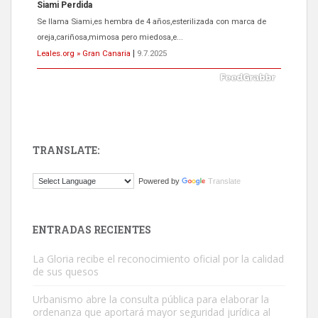
Siami Perdida
Se llama Siami,es hembra de 4 años,esterilizada con marca de
oreja,cariñosa,mimosa pero miedosa,e...
Leales.org » Gran Canaria
|
9.7.2025
TRANSLATE:
ADOPCIÓN URGENTE GATA TEROR GRAN CANARIA
Powered by
Translate
El ayuntamiento se va a llevar a Los Gatos callejeros de la zona los
próximos días, ella incluida...
Leales.org » Gran Canaria
|
9.7.2025
ENTRADAS RECIENTES
La Gloria recibe el reconocimiento oficial por la calidad
de sus quesos
Urbanismo abre la consulta pública para elaborar la
ordenanza que aportará mayor seguridad jurídica al