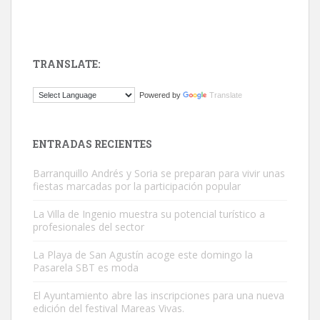
TRANSLATE:
ADOPCIÓN URGENTE GATA TEROR GRAN CANARIA
Powered by
Translate
El ayuntamiento se va a llevar a Los Gatos callejeros de la zona los
próximos días, ella incluida...
Leales.org » Gran Canaria
|
9.7.2025
ENTRADAS RECIENTES
Barranquillo Andrés y Soria se preparan para vivir unas
fiestas marcadas por la participación popular
La Villa de Ingenio muestra su potencial turístico a
profesionales del sector
Gato manso encontrado
La Playa de San Agustín acoge este domingo la
Este gato macho ha aparecido en la calle hace menos de un mes,
Pasarela SBT es moda
es muy manso y extremadamente cari...
El Ayuntamiento abre las inscripciones para una nueva
Leales.org » Gran Canaria
|
9.7.2025
edición del festival Mareas Vivas.