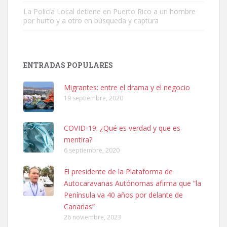
La Policía Local detiene en Puerto Rico a un hombre
por hurto y a otro en búsqueda y captura
ENTRADAS POPULARES
Adopción urgente
Busco adopción responsable para mi perra. Pastor alemán,
Migrantes: entre el drama y el negocio
hembra, 4 años. Por motivos personales ...
19 septiembre, 2020
Leales.org » Gran Canaria
|
6.7.2025
COVID-19: ¿Qué es verdad y que es
mentira?
6 septiembre, 2020
El presidente de la Plataforma de
Autocaravanas Autónomas afirma que “la
SHIBA PERDIDO AVDA JOSE MESA Y LOPEZ
Península va 40 años por delante de
PERRO MACHO RAZA SHIBA CON MICROCHIP PERDIDO HOY
Canarias”
06/07/2025 ZONA MESA Y LOPEZ. ES MUY ASUSTADIZO
26 noviembre, 2023
Leales.org » Gran Canaria
|
6.7.2025