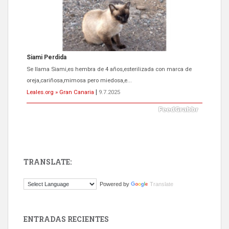
Siami Perdida
Se llama Siami,es hembra de 4 años,esterilizada con marca de
oreja,cariñosa,mimosa pero miedosa,e...
Leales.org » Gran Canaria
|
9.7.2025
TRANSLATE:
ADOPCIÓN URGENTE GATA TEROR GRAN CANARIA
Powered by
Translate
El ayuntamiento se va a llevar a Los Gatos callejeros de la zona los
próximos días, ella incluida...
Leales.org » Gran Canaria
|
9.7.2025
ENTRADAS RECIENTES