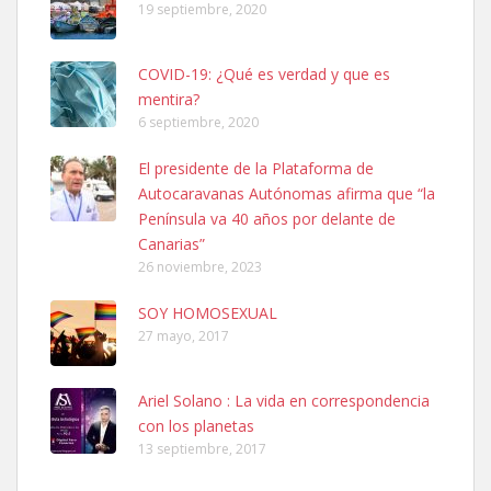
19 septiembre, 2020
COVID-19: ¿Qué es verdad y que es
mentira?
6 septiembre, 2020
SHIBA PERDIDO AVDA JOSE MESA Y LOPEZ
El presidente de la Plataforma de
PERRO MACHO RAZA SHIBA CON MICROCHIP PERDIDO HOY
Autocaravanas Autónomas afirma que “la
06/07/2025 ZONA MESA Y LOPEZ. ES MUY ASUSTADIZO
Península va 40 años por delante de
Leales.org » Gran Canaria
|
6.7.2025
Canarias”
26 noviembre, 2023
SOY HOMOSEXUAL
27 mayo, 2017
Ariel Solano : La vida en correspondencia
Ninfa perdida
con los planetas
El día 5 se los perdió una ninfa papillera, asustada tiene miedo a la
13 septiembre, 2017
calle, se perdió por la zon...
Leales.org » Gran Canaria
|
6.7.2025