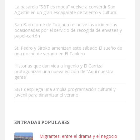
La pasarela “SBT es moda” vuelve a convertir San
Agustín en un gran escaparate de talento y cultura.
San Bartolomé de Tirajana resuelve las incidencias
ocasionadas por el servicio de recogida de envases y
papel-cartón
Gato manso encontrado
Este gato macho ha aparecido en la calle hace menos de un mes,
St. Pedro y Siroko amenizan este sábado El sueño de
una noche de verano en El Tablero
es muy manso y extremadamente cari...
Leales.org » Gran Canaria
|
9.7.2025
Historias que dan vida a Ingenio y El Carrizal
protagonizan una nueva edición de “Aquí nuestra
gente”
SBT despliega una amplia programación cultural y
juvenil para dinamizar el verano
Adopción urgente
Busco adopción responsable para mi perra. Pastor alemán,
ENTRADAS POPULARES
hembra, 4 años. Por motivos personales ...
Leales.org » Gran Canaria
|
6.7.2025
Migrantes: entre el drama y el negocio