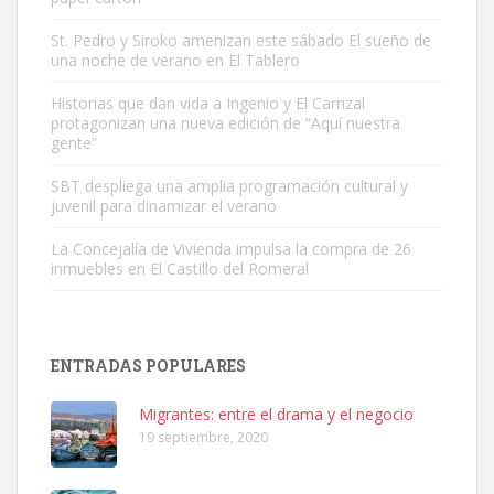
St. Pedro y Siroko amenizan este sábado El sueño de
una noche de verano en El Tablero
Gato manso encontrado
Este gato macho ha aparecido en la calle hace menos de un mes,
Historias que dan vida a Ingenio y El Carrizal
protagonizan una nueva edición de “Aquí nuestra
es muy manso y extremadamente cari...
gente”
Leales.org » Gran Canaria
|
9.7.2025
SBT despliega una amplia programación cultural y
juvenil para dinamizar el verano
La Concejalía de Vivienda impulsa la compra de 26
inmuebles en El Castillo del Romeral
Adopción urgente
Busco adopción responsable para mi perra. Pastor alemán,
ENTRADAS POPULARES
hembra, 4 años. Por motivos personales ...
Leales.org » Gran Canaria
|
6.7.2025
Migrantes: entre el drama y el negocio
19 septiembre, 2020