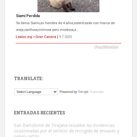
Siami Perdida
Se llama Siami,es hembra de 4 años,esterilizada con marca de
oreja,cariñosa,mimosa pero miedosa,e...
Leales.org » Gran Canaria
|
9.7.2025
TRANSLATE:
ADOPCIÓN URGENTE GATA TEROR GRAN CANARIA
Powered by
Translate
El ayuntamiento se va a llevar a Los Gatos callejeros de la zona los
próximos días, ella incluida...
Leales.org » Gran Canaria
|
9.7.2025
ENTRADAS RECIENTES
San Bartolomé de Tirajana resuelve las incidencias
ocasionadas por el servicio de recogida de envases y
papel-cartón