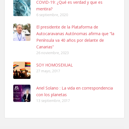
COVID-19: ¿Qué es verdad y que es
mentira?
6 septiembre, 2020
SHIBA PERDIDO AVDA JOSE MESA Y LOPEZ
El presidente de la Plataforma de
PERRO MACHO RAZA SHIBA CON MICROCHIP PERDIDO HOY
Autocaravanas Autónomas afirma que “la
06/07/2025 ZONA MESA Y LOPEZ. ES MUY ASUSTADIZO
Península va 40 años por delante de
Leales.org » Gran Canaria
|
6.7.2025
Canarias”
26 noviembre, 2023
SOY HOMOSEXUAL
27 mayo, 2017
Ariel Solano : La vida en correspondencia
Ninfa perdida
con los planetas
El día 5 se los perdió una ninfa papillera, asustada tiene miedo a la
13 septiembre, 2017
calle, se perdió por la zon...
Leales.org » Gran Canaria
|
6.7.2025