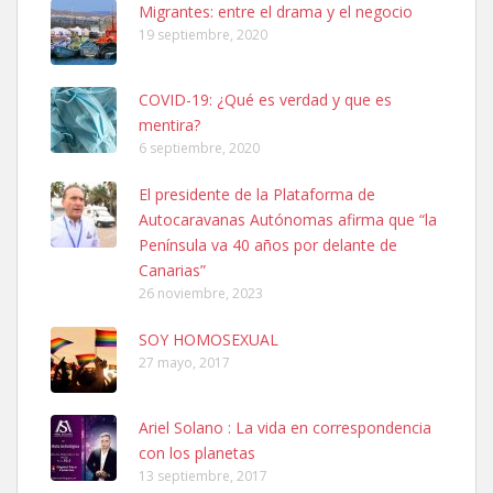
Leales.org » Gran Canaria
|
6.7.2025
Migrantes: entre el drama y el negocio
19 septiembre, 2020
COVID-19: ¿Qué es verdad y que es
mentira?
6 septiembre, 2020
SHIBA PERDIDO AVDA JOSE MESA Y LOPEZ
El presidente de la Plataforma de
PERRO MACHO RAZA SHIBA CON MICROCHIP PERDIDO HOY
Autocaravanas Autónomas afirma que “la
06/07/2025 ZONA MESA Y LOPEZ. ES MUY ASUSTADIZO
Península va 40 años por delante de
Leales.org » Gran Canaria
|
6.7.2025
Canarias”
26 noviembre, 2023
SOY HOMOSEXUAL
27 mayo, 2017
Ariel Solano : La vida en correspondencia
Ninfa perdida
con los planetas
El día 5 se los perdió una ninfa papillera, asustada tiene miedo a la
13 septiembre, 2017
calle, se perdió por la zon...