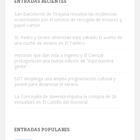
ENTRADAS RECIENTES
San Bartolomé de Tirajana resuelve las incidencias
ocasionadas por el servicio de recogida de envases y
papel-cartón
St. Pedro y Siroko amenizan este sábado El sueño de
una noche de verano en El Tablero
Gato manso encontrado
Este gato macho ha aparecido en la calle hace menos de un mes,
Historias que dan vida a Ingenio y El Carrizal
protagonizan una nueva edición de “Aquí nuestra
es muy manso y extremadamente cari...
gente”
Leales.org » Gran Canaria
|
9.7.2025
SBT despliega una amplia programación cultural y
juvenil para dinamizar el verano
La Concejalía de Vivienda impulsa la compra de 26
inmuebles en El Castillo del Romeral
Adopción urgente
Busco adopción responsable para mi perra. Pastor alemán,
ENTRADAS POPULARES
hembra, 4 años. Por motivos personales ...