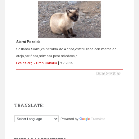
Siami Perdida
Se llama Siami,es hembra de 4 años,esterilizada con marca de
oreja,cariñosa,mimosa pero miedosa,e...
Leales.org » Gran Canaria
|
9.7.2025
TRANSLATE:
ADOPCIÓN URGENTE GATA TEROR GRAN CANARIA
Powered by
Translate
El ayuntamiento se va a llevar a Los Gatos callejeros de la zona los
próximos días, ella incluida...
Leales.org » Gran Canaria
|
9.7.2025