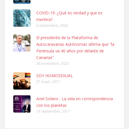
COVID-19: ¿Qué es verdad y que es
mentira?
6 septiembre, 2020
SHIBA PERDIDO AVDA JOSE MESA Y LOPEZ
El presidente de la Plataforma de
PERRO MACHO RAZA SHIBA CON MICROCHIP PERDIDO HOY
Autocaravanas Autónomas afirma que “la
06/07/2025 ZONA MESA Y LOPEZ. ES MUY ASUSTADIZO
Península va 40 años por delante de
Leales.org » Gran Canaria
|
6.7.2025
Canarias”
26 noviembre, 2023
SOY HOMOSEXUAL
27 mayo, 2017
Ariel Solano : La vida en correspondencia
Ninfa perdida
con los planetas
El día 5 se los perdió una ninfa papillera, asustada tiene miedo a la
13 septiembre, 2017
calle, se perdió por la zon...
Leales.org » Gran Canaria
|
6.7.2025