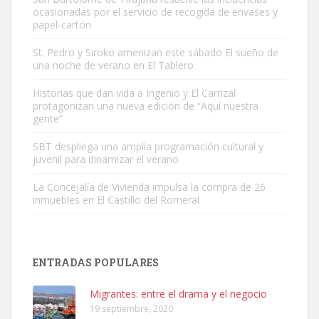
ocasionadas por el servicio de recogida de envases y
papel-cartón
St. Pedro y Siroko amenizan este sábado El sueño de
una noche de verano en El Tablero
Gato manso encontrado
Este gato macho ha aparecido en la calle hace menos de un mes,
Historias que dan vida a Ingenio y El Carrizal
protagonizan una nueva edición de “Aquí nuestra
es muy manso y extremadamente cari...
gente”
Leales.org » Gran Canaria
|
9.7.2025
SBT despliega una amplia programación cultural y
juvenil para dinamizar el verano
La Concejalía de Vivienda impulsa la compra de 26
inmuebles en El Castillo del Romeral
Adopción urgente
Busco adopción responsable para mi perra. Pastor alemán,
ENTRADAS POPULARES
hembra, 4 años. Por motivos personales ...
Leales.org » Gran Canaria
|
6.7.2025
Migrantes: entre el drama y el negocio
19 septiembre, 2020