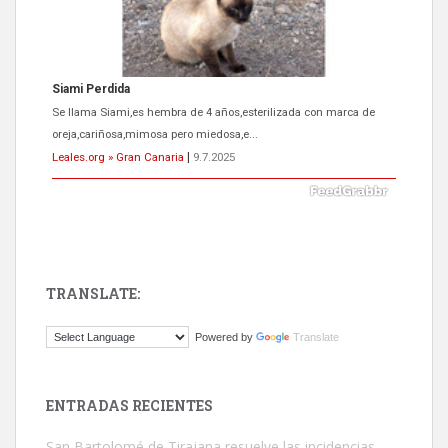
Siami Perdida
Se llama Siami,es hembra de 4 años,esterilizada con marca de
oreja,cariñosa,mimosa pero miedosa,e...
Leales.org » Gran Canaria
|
9.7.2025
TRANSLATE:
ADOPCIÓN URGENTE GATA TEROR GRAN CANARIA
Powered by
Translate
El ayuntamiento se va a llevar a Los Gatos callejeros de la zona los
próximos días, ella incluida...
Leales.org » Gran Canaria
|
9.7.2025
ENTRADAS RECIENTES
San Bartolomé de Tirajana resuelve las incidencias