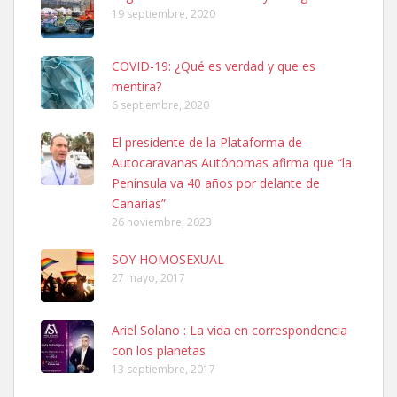
19 septiembre, 2020
COVID-19: ¿Qué es verdad y que es
mentira?
6 septiembre, 2020
SHIBA PERDIDO AVDA JOSE MESA Y LOPEZ
El presidente de la Plataforma de
PERRO MACHO RAZA SHIBA CON MICROCHIP PERDIDO HOY
Autocaravanas Autónomas afirma que “la
06/07/2025 ZONA MESA Y LOPEZ. ES MUY ASUSTADIZO
Península va 40 años por delante de
Leales.org » Gran Canaria
|
6.7.2025
Canarias”
26 noviembre, 2023
SOY HOMOSEXUAL
27 mayo, 2017
Ariel Solano : La vida en correspondencia
Ninfa perdida
con los planetas
El día 5 se los perdió una ninfa papillera, asustada tiene miedo a la
13 septiembre, 2017
calle, se perdió por la zon...
Leales.org » Gran Canaria
|
6.7.2025