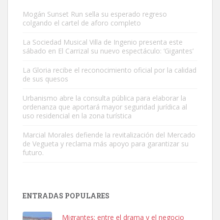
Mogán Sunset Run sella su esperado regreso
colgando el cartel de aforo completo
La Sociedad Musical Villa de Ingenio presenta este
sábado en El Carrizal su nuevo espectáculo: ‘Gigantes’
Gato manso encontrado
La Gloria recibe el reconocimiento oficial por la calidad
Este gato macho ha aparecido en la calle hace menos de un mes,
de sus quesos
es muy manso y extremadamente cari...
Urbanismo abre la consulta pública para elaborar la
Leales.org » Gran Canaria
|
9.7.2025
ordenanza que aportará mayor seguridad jurídica al
uso residencial en la zona turística
Marcial Morales defiende la revitalización del Mercado
de Vegueta y reclama más apoyo para garantizar su
futuro.
Adopción urgente
Busco adopción responsable para mi perra. Pastor alemán,
ENTRADAS POPULARES
hembra, 4 años. Por motivos personales ...
Leales.org » Gran Canaria
|
6.7.2025
Migrantes: entre el drama y el negocio