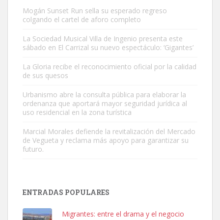
Mogán Sunset Run sella su esperado regreso
colgando el cartel de aforo completo
La Sociedad Musical Villa de Ingenio presenta este
sábado en El Carrizal su nuevo espectáculo: ‘Gigantes’
Gato manso encontrado
La Gloria recibe el reconocimiento oficial por la calidad
Este gato macho ha aparecido en la calle hace menos de un mes,
de sus quesos
es muy manso y extremadamente cari...
Urbanismo abre la consulta pública para elaborar la
Leales.org » Gran Canaria
|
9.7.2025
ordenanza que aportará mayor seguridad jurídica al
uso residencial en la zona turística
Marcial Morales defiende la revitalización del Mercado
de Vegueta y reclama más apoyo para garantizar su
futuro.
Adopción urgente
Busco adopción responsable para mi perra. Pastor alemán,
ENTRADAS POPULARES
hembra, 4 años. Por motivos personales ...
Leales.org » Gran Canaria
|
6.7.2025
Migrantes: entre el drama y el negocio