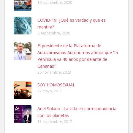
19 septiembre, 2020
COVID-19: ¿Qué es verdad y que es
mentira?
6 septiembre, 2020
SHIBA PERDIDO AVDA JOSE MESA Y LOPEZ
El presidente de la Plataforma de
PERRO MACHO RAZA SHIBA CON MICROCHIP PERDIDO HOY
Autocaravanas Autónomas afirma que “la
06/07/2025 ZONA MESA Y LOPEZ. ES MUY ASUSTADIZO
Península va 40 años por delante de
Leales.org » Gran Canaria
|
6.7.2025
Canarias”
26 noviembre, 2023
SOY HOMOSEXUAL
27 mayo, 2017
Ariel Solano : La vida en correspondencia
Ninfa perdida
con los planetas
El día 5 se los perdió una ninfa papillera, asustada tiene miedo a la
13 septiembre, 2017
calle, se perdió por la zon...
Leales.org » Gran Canaria
|
6.7.2025