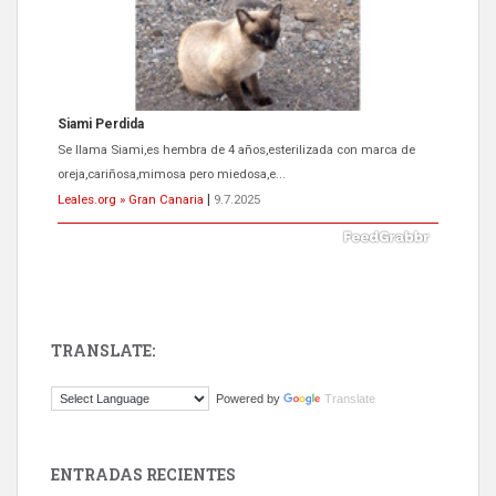
Siami Perdida
Se llama Siami,es hembra de 4 años,esterilizada con marca de
oreja,cariñosa,mimosa pero miedosa,e...
Leales.org » Gran Canaria
|
9.7.2025
TRANSLATE:
ADOPCIÓN URGENTE GATA TEROR GRAN CANARIA
Powered by
Translate
El ayuntamiento se va a llevar a Los Gatos callejeros de la zona los
próximos días, ella incluida...
Leales.org » Gran Canaria
|
9.7.2025
ENTRADAS RECIENTES