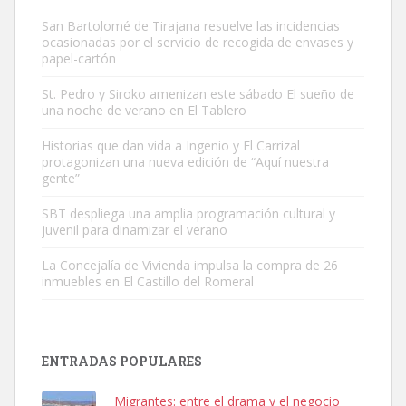
San Bartolomé de Tirajana resuelve las incidencias
ocasionadas por el servicio de recogida de envases y
papel-cartón
St. Pedro y Siroko amenizan este sábado El sueño de
una noche de verano en El Tablero
Gato manso encontrado
Este gato macho ha aparecido en la calle hace menos de un mes,
Historias que dan vida a Ingenio y El Carrizal
protagonizan una nueva edición de “Aquí nuestra
es muy manso y extremadamente cari...
gente”
Leales.org » Gran Canaria
|
9.7.2025
SBT despliega una amplia programación cultural y
juvenil para dinamizar el verano
La Concejalía de Vivienda impulsa la compra de 26
inmuebles en El Castillo del Romeral
Adopción urgente
Busco adopción responsable para mi perra. Pastor alemán,
ENTRADAS POPULARES
hembra, 4 años. Por motivos personales ...
Leales.org » Gran Canaria
|
6.7.2025
Migrantes: entre el drama y el negocio