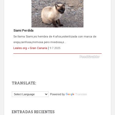
Siami Perdida
Se llama Siami,es hembra de 4 años,esterilizada con marca de
oreja,cariñosa,mimosa pero miedosa,e...
Leales.org » Gran Canaria
|
9.7.2025
TRANSLATE:
ADOPCIÓN URGENTE GATA TEROR GRAN CANARIA
Powered by
Translate
El ayuntamiento se va a llevar a Los Gatos callejeros de la zona los
próximos días, ella incluida...
Leales.org » Gran Canaria
|
9.7.2025
ENTRADAS RECIENTES