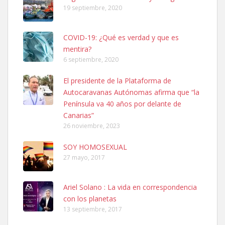
19 septiembre, 2020
COVID-19: ¿Qué es verdad y que es
mentira?
6 septiembre, 2020
SHIBA PERDIDO AVDA JOSE MESA Y LOPEZ
El presidente de la Plataforma de
PERRO MACHO RAZA SHIBA CON MICROCHIP PERDIDO HOY
Autocaravanas Autónomas afirma que “la
06/07/2025 ZONA MESA Y LOPEZ. ES MUY ASUSTADIZO
Península va 40 años por delante de
Leales.org » Gran Canaria
|
6.7.2025
Canarias”
26 noviembre, 2023
SOY HOMOSEXUAL
27 mayo, 2017
Ariel Solano : La vida en correspondencia
Ninfa perdida
con los planetas
El día 5 se los perdió una ninfa papillera, asustada tiene miedo a la
13 septiembre, 2017
calle, se perdió por la zon...
Leales.org » Gran Canaria
|
6.7.2025