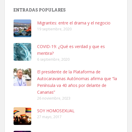
Busco adopción responsable para mi perra. Pastor alemán,
ENTRADAS POPULARES
hembra, 4 años. Por motivos personales ...
Leales.org » Gran Canaria
|
6.7.2025
Migrantes: entre el drama y el negocio
19 septiembre, 2020
COVID-19: ¿Qué es verdad y que es
mentira?
6 septiembre, 2020
SHIBA PERDIDO AVDA JOSE MESA Y LOPEZ
El presidente de la Plataforma de
PERRO MACHO RAZA SHIBA CON MICROCHIP PERDIDO HOY
Autocaravanas Autónomas afirma que “la
06/07/2025 ZONA MESA Y LOPEZ. ES MUY ASUSTADIZO
Península va 40 años por delante de
Leales.org » Gran Canaria
|
6.7.2025
Canarias”
26 noviembre, 2023
SOY HOMOSEXUAL
27 mayo, 2017