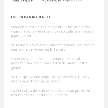
Powered by
Translate
El ayuntamiento se va a llevar a Los Gatos callejeros de la zona los
próximos días, ella incluida...
Leales.org » Gran Canaria
|
9.7.2025
ENTRADAS RECIENTES
San Bartolomé de Tirajana resuelve las incidencias
ocasionadas por el servicio de recogida de envases y
papel-cartón
St. Pedro y Siroko amenizan este sábado El sueño de
una noche de verano en El Tablero
Gato manso encontrado
Este gato macho ha aparecido en la calle hace menos de un mes,
Historias que dan vida a Ingenio y El Carrizal
protagonizan una nueva edición de “Aquí nuestra
es muy manso y extremadamente cari...
gente”
Leales.org » Gran Canaria
|
9.7.2025
SBT despliega una amplia programación cultural y
juvenil para dinamizar el verano
La Concejalía de Vivienda impulsa la compra de 26
inmuebles en El Castillo del Romeral
Adopción urgente