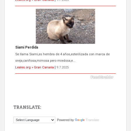
ADOPCIÓN URGENTE GATA TEROR GRAN CANARIA
El ayuntamiento se va a llevar a Los Gatos callejeros de la zona los
próximos días, ella incluida...
Leales.org » Gran Canaria
|
9.7.2025
TRANSLATE:
Gato manso encontrado
Powered by
Translate
Este gato macho ha aparecido en la calle hace menos de un mes,
es muy manso y extremadamente cari...