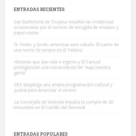
Leales.org » Gran Canaria
|
9.7.2025
ENTRADAS RECIENTES
San Bartolomé de Tirajana resuelve las incidencias
ocasionadas por el servicio de recogida de envases y
papel-cartón
St. Pedro y Siroko amenizan este sábado El sueño de
una noche de verano en El Tablero
Adopción urgente
Busco adopción responsable para mi perra. Pastor alemán,
Historias que dan vida a Ingenio y El Carrizal
protagonizan una nueva edición de “Aquí nuestra
hembra, 4 años. Por motivos personales ...
gente”
Leales.org » Gran Canaria
|
6.7.2025
SBT despliega una amplia programación cultural y
juvenil para dinamizar el verano
La Concejalía de Vivienda impulsa la compra de 26
inmuebles en El Castillo del Romeral
SHIBA PERDIDO AVDA JOSE MESA Y LOPEZ
PERRO MACHO RAZA SHIBA CON MICROCHIP PERDIDO HOY
ENTRADAS POPULARES