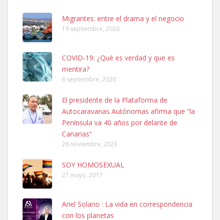
06/07/2025 ZONA MESA Y LOPEZ. ES MUY ASUSTADIZO
Leales.org » Gran Canaria
|
6.7.2025
Migrantes: entre el drama y el negocio
19 septiembre, 2020
COVID-19: ¿Qué es verdad y que es
mentira?
6 septiembre, 2020
Ninfa perdida
El presidente de la Plataforma de
El día 5 se los perdió una ninfa papillera, asustada tiene miedo a la
Autocaravanas Autónomas afirma que “la
calle, se perdió por la zon...
Península va 40 años por delante de
Leales.org » Gran Canaria
|
6.7.2025
Canarias”
26 noviembre, 2023
SOY HOMOSEXUAL
27 mayo, 2017
Ariel Solano : La vida en correspondencia
Adopcion
con los planetas
Busco casa de acogida para mi perrita ya que por temas de trabajo