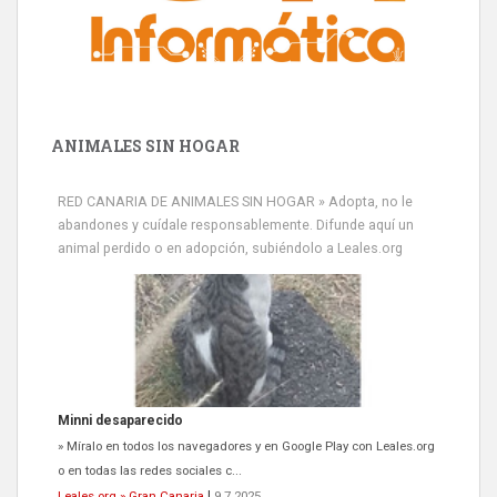
ANIMALES SIN HOGAR
RED CANARIA DE ANIMALES SIN HOGAR » Adopta, no le
abandones y cuídale responsablemente. Difunde aquí un
animal perdido o en adopción, subiéndolo a Leales.org
Siami Perdida
Se llama Siami,es hembra de 4 años,esterilizada con marca de
oreja,cariñosa,mimosa pero miedosa,e...
Leales.org » Gran Canaria
|
9.7.2025