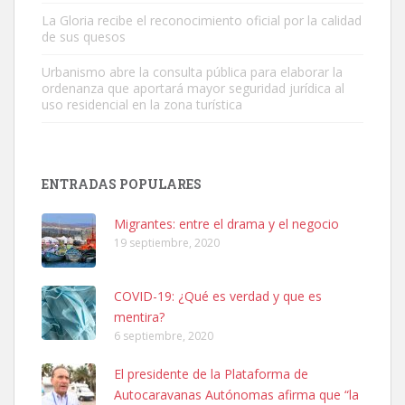
Leales.org » Gran Canaria
|
9.7.2025
La Gloria recibe el reconocimiento oficial por la calidad
de sus quesos
Urbanismo abre la consulta pública para elaborar la
ordenanza que aportará mayor seguridad jurídica al
uso residencial en la zona turística
Adopción urgente
Busco adopción responsable para mi perra. Pastor alemán,
ENTRADAS POPULARES
hembra, 4 años. Por motivos personales ...
Leales.org » Gran Canaria
|
6.7.2025
Migrantes: entre el drama y el negocio
19 septiembre, 2020
COVID-19: ¿Qué es verdad y que es
mentira?
6 septiembre, 2020
SHIBA PERDIDO AVDA JOSE MESA Y LOPEZ
El presidente de la Plataforma de
PERRO MACHO RAZA SHIBA CON MICROCHIP PERDIDO HOY
Autocaravanas Autónomas afirma que “la
06/07/2025 ZONA MESA Y LOPEZ. ES MUY ASUSTADIZO