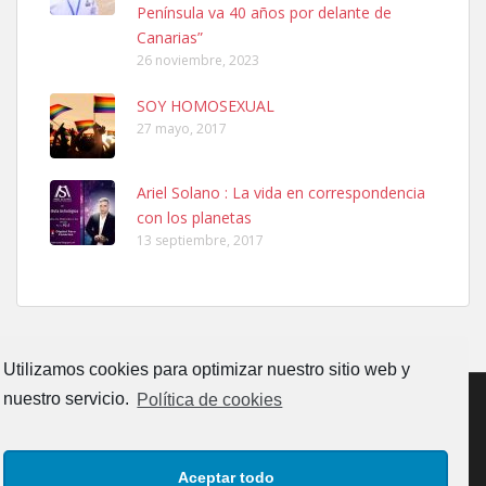
Península va 40 años por delante de
Leales.org » Gran Canaria
|
6.7.2025
Canarias”
26 noviembre, 2023
SOY HOMOSEXUAL
27 mayo, 2017
Ariel Solano : La vida en correspondencia
Ninfa perdida
con los planetas
El día 5 se los perdió una ninfa papillera, asustada tiene miedo a la
13 septiembre, 2017
calle, se perdió por la zon...
Leales.org » Gran Canaria
|
6.7.2025
Utilizamos cookies para optimizar nuestro sitio web y
nuestro servicio.
Política de cookies
Adopcion
CONTACTO
AVISO LEGAL
POLÍTICA DE PRIVACIDAD
Busco casa de acogida para mi perrita ya que por temas de trabajo
Aceptar todo