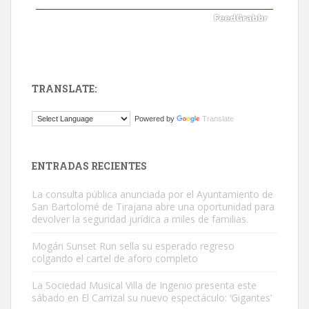
TRANSLATE:
ADOPCIÓN URGENTE GATA TEROR GRAN CANARIA
Powered by
Translate
El ayuntamiento se va a llevar a Los Gatos callejeros de la zona los
próximos días, ella incluida...
Leales.org » Gran Canaria
|
9.7.2025
ENTRADAS RECIENTES
La consulta pública anunciada por el Ayuntamiento de
San Bartolomé de Tirajana abre una oportunidad para
devolver la seguridad jurídica a miles de familias.
Mogán Sunset Run sella su esperado regreso
colgando el cartel de aforo completo
Gato manso encontrado
Este gato macho ha aparecido en la calle hace menos de un mes,
La Sociedad Musical Villa de Ingenio presenta este
sábado en El Carrizal su nuevo espectáculo: ‘Gigantes’
es muy manso y extremadamente cari...