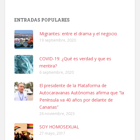
Adopción urgente
Busco adopción responsable para mi perra. Pastor alemán,
ENTRADAS POPULARES
hembra, 4 años. Por motivos personales ...
Leales.org » Gran Canaria
|
6.7.2025
Migrantes: entre el drama y el negocio
19 septiembre, 2020
COVID-19: ¿Qué es verdad y que es
mentira?
6 septiembre, 2020
SHIBA PERDIDO AVDA JOSE MESA Y LOPEZ
El presidente de la Plataforma de
PERRO MACHO RAZA SHIBA CON MICROCHIP PERDIDO HOY
Autocaravanas Autónomas afirma que “la
06/07/2025 ZONA MESA Y LOPEZ. ES MUY ASUSTADIZO
Península va 40 años por delante de
Leales.org » Gran Canaria
|
6.7.2025
Canarias”
26 noviembre, 2023
SOY HOMOSEXUAL
27 mayo, 2017