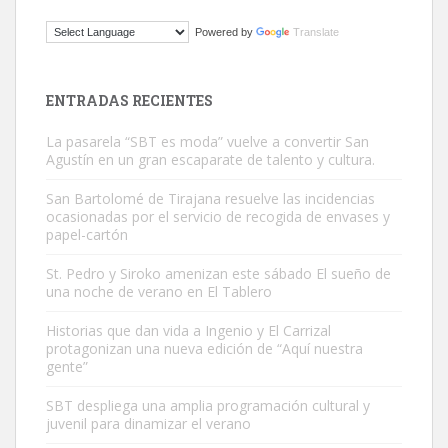
ADOPCIÓN URGENTE GATA TEROR GRAN CANARIA
Powered by
Translate
El ayuntamiento se va a llevar a Los Gatos callejeros de la zona los
próximos días, ella incluida...
Leales.org » Gran Canaria
|
9.7.2025
ENTRADAS RECIENTES
La pasarela “SBT es moda” vuelve a convertir San
Agustín en un gran escaparate de talento y cultura.
San Bartolomé de Tirajana resuelve las incidencias
ocasionadas por el servicio de recogida de envases y
papel-cartón
Gato manso encontrado
Este gato macho ha aparecido en la calle hace menos de un mes,
St. Pedro y Siroko amenizan este sábado El sueño de
una noche de verano en El Tablero
es muy manso y extremadamente cari...
Leales.org » Gran Canaria
|
9.7.2025
Historias que dan vida a Ingenio y El Carrizal
protagonizan una nueva edición de “Aquí nuestra
gente”
SBT despliega una amplia programación cultural y
juvenil para dinamizar el verano