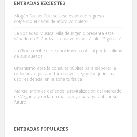
ENTRADAS RECIENTES
Mogán Sunset Run sella su esperado regreso
colgando el cartel de aforo completo
La Sociedad Musical Villa de Ingenio presenta este
sábado en El Carrizal su nuevo espectáculo: ‘Gigantes’
Gato manso encontrado
La Gloria recibe el reconocimiento oficial por la calidad
Este gato macho ha aparecido en la calle hace menos de un mes,
de sus quesos
es muy manso y extremadamente cari...
Urbanismo abre la consulta pública para elaborar la
Leales.org » Gran Canaria
|
9.7.2025
ordenanza que aportará mayor seguridad jurídica al
uso residencial en la zona turística
Marcial Morales defiende la revitalización del Mercado
de Vegueta y reclama más apoyo para garantizar su
futuro.
Adopción urgente
Busco adopción responsable para mi perra. Pastor alemán,
ENTRADAS POPULARES
hembra, 4 años. Por motivos personales ...