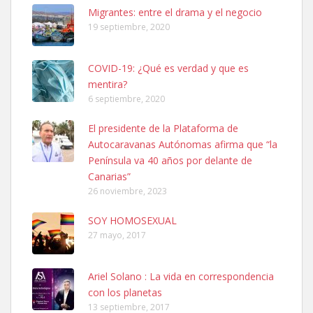
Leales.org » Gran Canaria
|
6.7.2025
Migrantes: entre el drama y el negocio
19 septiembre, 2020
COVID-19: ¿Qué es verdad y que es
mentira?
6 septiembre, 2020
SHIBA PERDIDO AVDA JOSE MESA Y LOPEZ
El presidente de la Plataforma de
PERRO MACHO RAZA SHIBA CON MICROCHIP PERDIDO HOY
Autocaravanas Autónomas afirma que “la
06/07/2025 ZONA MESA Y LOPEZ. ES MUY ASUSTADIZO
Península va 40 años por delante de
Leales.org » Gran Canaria
|
6.7.2025
Canarias”
26 noviembre, 2023
SOY HOMOSEXUAL
27 mayo, 2017
Ariel Solano : La vida en correspondencia
Ninfa perdida
con los planetas
El día 5 se los perdió una ninfa papillera, asustada tiene miedo a la
13 septiembre, 2017
calle, se perdió por la zon...