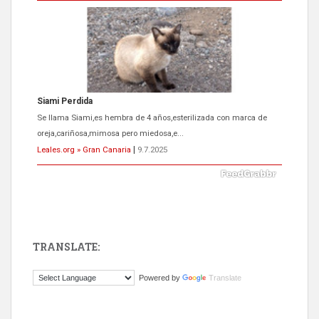
Siami Perdida
Se llama Siami,es hembra de 4 años,esterilizada con marca de
oreja,cariñosa,mimosa pero miedosa,e...
Leales.org » Gran Canaria
|
9.7.2025
TRANSLATE:
ADOPCIÓN URGENTE GATA TEROR GRAN CANARIA
Powered by
Translate
El ayuntamiento se va a llevar a Los Gatos callejeros de la zona los
próximos días, ella incluida...
Leales.org » Gran Canaria
|
9.7.2025