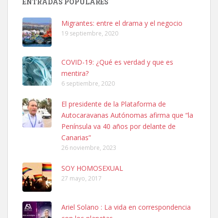
ENTRADAS POPULARES
hembra, 4 años. Por motivos personales ...
Leales.org » Gran Canaria
|
6.7.2025
Migrantes: entre el drama y el negocio
19 septiembre, 2020
COVID-19: ¿Qué es verdad y que es
mentira?
6 septiembre, 2020
SHIBA PERDIDO AVDA JOSE MESA Y LOPEZ
El presidente de la Plataforma de
PERRO MACHO RAZA SHIBA CON MICROCHIP PERDIDO HOY
Autocaravanas Autónomas afirma que “la
06/07/2025 ZONA MESA Y LOPEZ. ES MUY ASUSTADIZO
Península va 40 años por delante de
Leales.org » Gran Canaria
|
6.7.2025
Canarias”
26 noviembre, 2023
SOY HOMOSEXUAL
27 mayo, 2017
Ariel Solano : La vida en correspondencia
Ninfa perdida