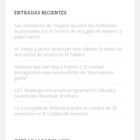
próximos días, ella incluida...
Leales.org » Gran Canaria
|
9.7.2025
ENTRADAS RECIENTES
San Bartolomé de Tirajana resuelve las incidencias
ocasionadas por el servicio de recogida de envases y
papel-cartón
St. Pedro y Siroko amenizan este sábado El sueño de
una noche de verano en El Tablero
Gato manso encontrado
Este gato macho ha aparecido en la calle hace menos de un mes,
Historias que dan vida a Ingenio y El Carrizal
protagonizan una nueva edición de “Aquí nuestra
es muy manso y extremadamente cari...
gente”
Leales.org » Gran Canaria
|
9.7.2025
SBT despliega una amplia programación cultural y
juvenil para dinamizar el verano
La Concejalía de Vivienda impulsa la compra de 26
inmuebles en El Castillo del Romeral
Adopción urgente
Busco adopción responsable para mi perra. Pastor alemán,