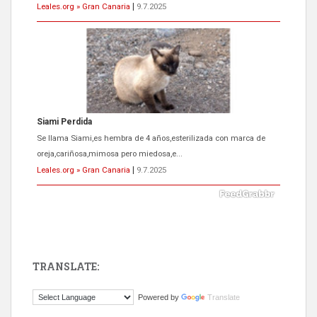
Leales.org » Gran Canaria
|
9.7.2025
Siami Perdida
Se llama Siami,es hembra de 4 años,esterilizada con marca de
oreja,cariñosa,mimosa pero miedosa,e...
Leales.org » Gran Canaria
|
9.7.2025
TRANSLATE:
ADOPCIÓN URGENTE GATA TEROR GRAN CANARIA
Powered by
Translate
El ayuntamiento se va a llevar a Los Gatos callejeros de la zona los