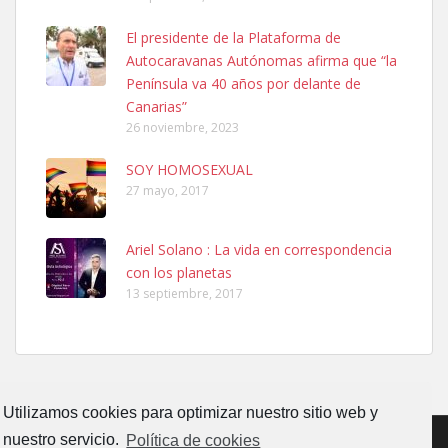
Ninfa perdida
El presidente de la Plataforma de
El día 5 se los perdió una ninfa papillera, asustada tiene miedo a la
Autocaravanas Autónomas afirma que “la
calle, se perdió por la zon...
Península va 40 años por delante de
Leales.org » Gran Canaria
|
6.7.2025
Canarias”
26 noviembre, 2023
SOY HOMOSEXUAL
27 mayo, 2017
Ariel Solano : La vida en correspondencia
Adopcion
con los planetas
Busco casa de acogida para mi perrita ya que por temas de trabajo
13 septiembre, 2017
no la puedo tener. Solo gente r...
Leales.org » Gran Canaria
|
4.7.2025
Utilizamos cookies para optimizar nuestro sitio web y
nuestro servicio.
Política de cookies