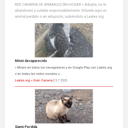
RED CANARIA DE ANIMALES SIN HOGAR » Adopta, no le
abandones y cuídale responsablemente. Difunde aquí un
animal perdido o en adopción, subiéndolo a Leales.org
Siami Perdida
Se llama Siami,es hembra de 4 años,esterilizada con marca de
oreja,cariñosa,mimosa pero miedosa,e...
Leales.org » Gran Canaria
|
9.7.2025
ADOPCIÓN URGENTE GATA TEROR GRAN CANARIA