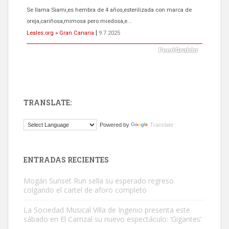
El ayuntamiento se va a llevar a Los Gatos callejeros de la zona los
próximos días, ella incluida...
Leales.org » Gran Canaria
|
9.7.2025
TRANSLATE:
Gato manso encontrado
Powered by
Translate
Este gato macho ha aparecido en la calle hace menos de un mes,
es muy manso y extremadamente cari...
Leales.org » Gran Canaria
|
9.7.2025
ENTRADAS RECIENTES
Mogán Sunset Run sella su esperado regreso
colgando el cartel de aforo completo
La Sociedad Musical Villa de Ingenio presenta este
sábado en El Carrizal su nuevo espectáculo: ‘Gigantes’