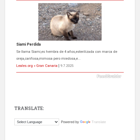
Siami Perdida
Se llama Siami,es hembra de 4 años,esterilizada con marca de
oreja,cariñosa,mimosa pero miedosa,e...
Leales.org » Gran Canaria
|
9.7.2025
TRANSLATE:
ADOPCIÓN URGENTE GATA TEROR GRAN CANARIA
Powered by
Translate
El ayuntamiento se va a llevar a Los Gatos callejeros de la zona los
próximos días, ella incluida...
Leales.org » Gran Canaria
|
9.7.2025