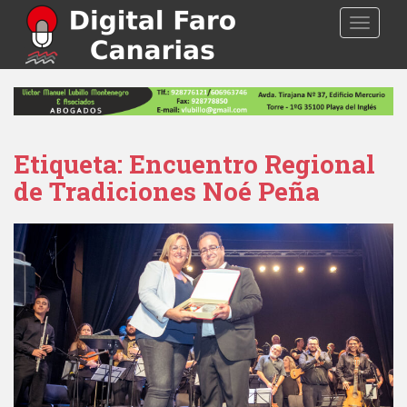
S
TOGGLE
k
i
p
t
o
m
a
Etiqueta: Encuentro Regional
i
de Tradiciones Noé Peña
n
c
o
n
t
e
n
t