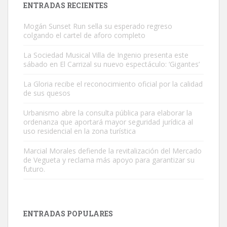
ENTRADAS RECIENTES
Mogán Sunset Run sella su esperado regreso
colgando el cartel de aforo completo
La Sociedad Musical Villa de Ingenio presenta este
sábado en El Carrizal su nuevo espectáculo: ‘Gigantes’
Gato manso encontrado
La Gloria recibe el reconocimiento oficial por la calidad
Este gato macho ha aparecido en la calle hace menos de un mes,
de sus quesos
es muy manso y extremadamente cari...
Urbanismo abre la consulta pública para elaborar la
Leales.org » Gran Canaria
|
9.7.2025
ordenanza que aportará mayor seguridad jurídica al
uso residencial en la zona turística
Marcial Morales defiende la revitalización del Mercado
de Vegueta y reclama más apoyo para garantizar su
futuro.
Adopción urgente
Busco adopción responsable para mi perra. Pastor alemán,
ENTRADAS POPULARES
hembra, 4 años. Por motivos personales ...