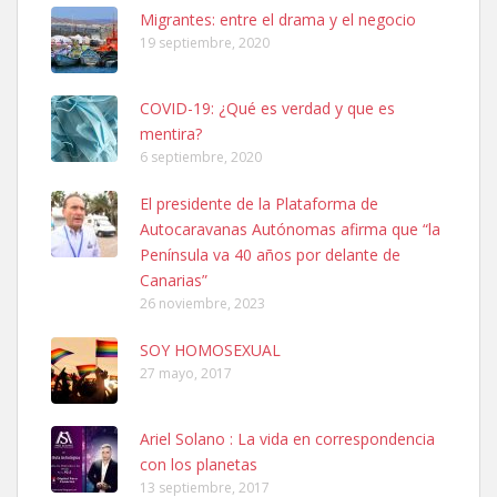
Leales.org » Gran Canaria
|
6.7.2025
Migrantes: entre el drama y el negocio
19 septiembre, 2020
COVID-19: ¿Qué es verdad y que es
mentira?
6 septiembre, 2020
SHIBA PERDIDO AVDA JOSE MESA Y LOPEZ
El presidente de la Plataforma de
PERRO MACHO RAZA SHIBA CON MICROCHIP PERDIDO HOY
Autocaravanas Autónomas afirma que “la
06/07/2025 ZONA MESA Y LOPEZ. ES MUY ASUSTADIZO
Península va 40 años por delante de
Leales.org » Gran Canaria
|
6.7.2025
Canarias”
26 noviembre, 2023
SOY HOMOSEXUAL
27 mayo, 2017
Ariel Solano : La vida en correspondencia
Ninfa perdida
con los planetas
El día 5 se los perdió una ninfa papillera, asustada tiene miedo a la
13 septiembre, 2017
calle, se perdió por la zon...