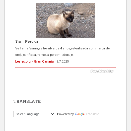
Siami Perdida
Se llama Siami,es hembra de 4 años,esterilizada con marca de
oreja,cariñosa,mimosa pero miedosa,e...
Leales.org » Gran Canaria
|
9.7.2025
TRANSLATE:
ADOPCIÓN URGENTE GATA TEROR GRAN CANARIA
Powered by
Translate
El ayuntamiento se va a llevar a Los Gatos callejeros de la zona los
próximos días, ella incluida...
Leales.org » Gran Canaria
|
9.7.2025